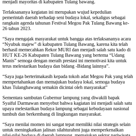
menjadi mayoritas di kabupaten Tulang bawang.
Terlaksananya kegiatan ini merupakan wujud kepedulian
pemerintah daerah terhadap seni budaya lokal, sekaligus sebagai
rangkain agenda tahunan Festival Megou Pak Tulang Bawang ke-
26 tahun 2023.
“Saya mengajak masyarakat untuk bangga atas terlaksananya acara
“Nyubuk majew” di kabupaten Tulang Bawang, karena kita telah
berhasil memecahkan Rekor MURI dan menjadi salah satu kado di
HUT KE-26 Kabupaten Tulang Bawang yang bertema “Udang
Manis” semoga dengan meraih prestasi ini memotivasi kita untuk
terus melestarikan budaya dan bidang -Bidang lainnya”.
“Saya juga berterimakasih kepada tokoh adat Megou Pak yang telah
mempertahankan dan memajukan budaya lokal, semoga budaya
khas Tulangbawang semakin dicintai oleh masyarakat”
Sementara sambutan Gubernur lampung yang diwakili bapak
Syaiful Darmawan menyebut bahwa kagiatan ini menjadi salah satu
upaya melestarikan budaya lampung sebagai kebudayaan nasional
tumbuh dan berkembang di lingkungan masyarakat.
“Saya menilai momen ini sangat tepat memiliki nilai strategis selain
untuk meningkatkan jalinan silahturahmi juga memperkenalkan
nilai-nilai budaya di daerah lampung, memajukan sektor pariwisata