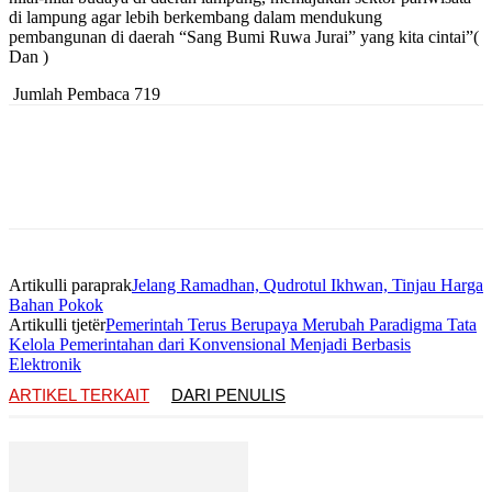
di lampung agar lebih berkembang dalam mendukung
pembangunan di daerah “Sang Bumi Ruwa Jurai” yang kita cintai”(
Dan )
Jumlah Pembaca
719
Artikulli paraprak
Jelang Ramadhan, Qudrotul Ikhwan, Tinjau Harga
Bahan Pokok
Artikulli tjetër
Pemerintah Terus Berupaya Merubah Paradigma Tata
Kelola Pemerintahan dari Konvensional Menjadi Berbasis
Elektronik
ARTIKEL TERKAIT
DARI PENULIS