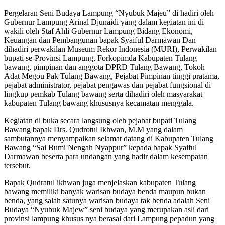
Pergelaran Seni Budaya Lampung “Nyubuk Majeu” di hadiri oleh
Gubernur Lampung Arinal Djunaidi yang dalam kegiatan ini di
wakili oleh Staf Ahli Gubernur Lampung Bidang Ekonomi,
Keuangan dan Pembangunan bapak Syaiful Darmawan Dan
dihadiri perwakilan Museum Rekor Indonesia (MURI), Perwakilan
bupati se-Provinsi Lampung, Forkopimda Kabupaten Tulang
bawang, pimpinan dan anggota DPRD Tulang Bawang, Tokoh
Adat Megou Pak Tulang Bawang, Pejabat Pimpinan tinggi pratama,
pejabat administrator, pejabat pengawas dan pejabat fungsional di
lingkup pemkab Tulang bawang serta dihadiri oleh masyarakat
kabupaten Tulang bawang khususnya kecamatan menggala.
Kegiatan di buka secara langsung oleh pejabat bupati Tulang
Bawang bapak Drs. Qudrotul Ikhwan, M.M yang dalam
sambutannya menyampaikan selamat datang di Kabupaten Tulang
Bawang “Sai Bumi Nengah Nyappur” kepada bapak Syaiful
Darmawan beserta para undangan yang hadir dalam kesempatan
tersebut.
Bapak Qudratul ikhwan juga menjelaskan kabupaten Tulang
bawang memiliki banyak warisan budaya benda maupun bukan
benda, yang salah satunya warisan budaya tak benda adalah Seni
Budaya “Nyubuk Majew” seni budaya yang merupakan asli dari
provinsi lampung khusus nya berasal dari Lampung pepadun yang