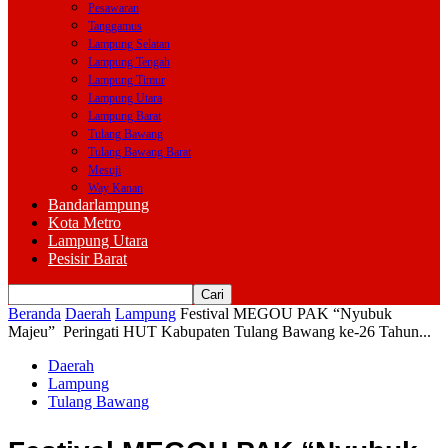
Pesawaran
Tanggamus
Lampung Selatan
Lampung Tengah
Lampung Timur
Lampung Utara
Lampung Barat
Tulang Bawang
Tulang Bawang Barat
Mesuji
Way Kanan
Bandarlampung
Kota Metro
Lampung Utara
Pesisir Barat
Beranda
Daerah
Lampung
Festival MEGOU PAK “Nyubuk
Majeu” Peringati HUT Kabupaten Tulang Bawang ke-26 Tahun...
Daerah
Lampung
Tulang Bawang