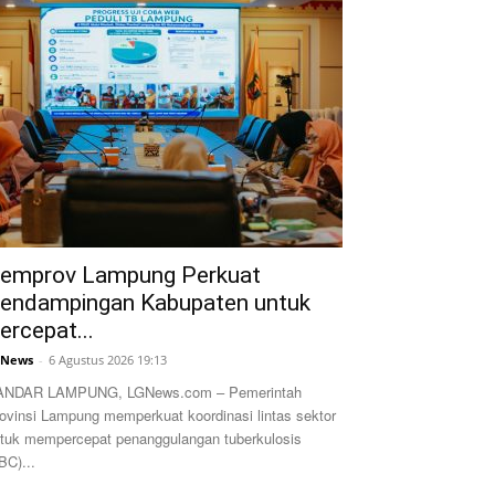
emprov Lampung Perkuat
endampingan Kabupaten untuk
ercepat...
GNews
-
6 Agustus 2026 19:13
ANDAR LAMPUNG, LGNews.com – Pemerintah
ovinsi Lampung memperkuat koordinasi lintas sektor
tuk mempercepat penanggulangan tuberkulosis
BC)...