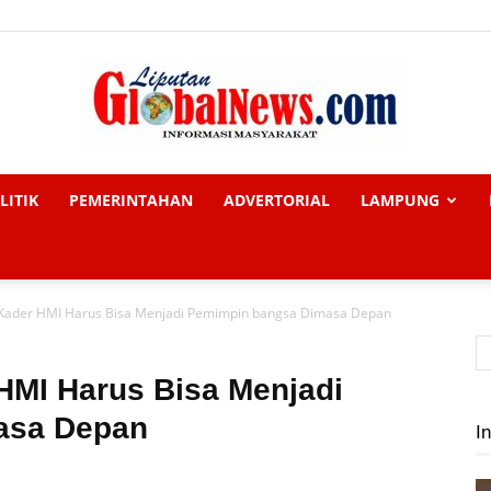
LITIK
PEMERINTAHAN
ADVERTORIAL
LAMPUNG
Liputan
: Kader HMI Harus Bisa Menjadi Pemimpin bangsa Dimasa Depan
Global
 HMI Harus Bisa Menjadi
asa Depan
In