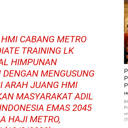
News
 HMI CABANG METRO
ATE TRAINING LK
NAL HIMPUNAN
P
M DENGAN MENGUSUNG
P
I ARAH JUANG HMI
P
AN MASYARAKAT ADIL
L
B
NDONESIA EMAS 2045
Pr
un
MA HAJI METRO,
(T