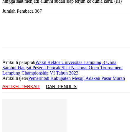
hingga saat menjadi alumni sudah siap terjun ke dunia karir. (rls)
Jumlah Pembaca
367
Artikulli paraprak
Wakil Rektor Universitas Lampung 3 Unila
Sambut Hangat Peserta Pencak Silat Nasional Open Tournament
Lampung Championship VI Tahun 2023
Artikulli tjetër
Pemerintah Kabupaten Mesuji Adakan Pasar Murah
ARTIKEL TERKAIT
DARI PENULIS