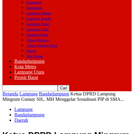
Pesawaran
Tanggamus
Lampung Selatan
Lampung Tengah
Lampung Timur
Lampung Utara
Lampung Barat
Tulang Bawang
Tulang Bawang Barat
Mesuji
Way Kanan
Bandarlampung
Kota Metro
Lampung Utara
Pesisir Barat
Beranda
Lampung
Bandarlampung
Ketua DPRD Lampung
Mingrum Gumay SH,. MH Menggelar Sosialisasi PIP di SMA...
Lampung
Bandarlampung
Daerah