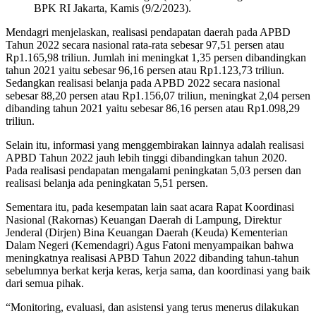
BPK RI Jakarta, Kamis (9/2/2023).
Mendagri menjelaskan, realisasi pendapatan daerah pada APBD
Tahun 2022 secara nasional rata-rata sebesar 97,51 persen atau
Rp1.165,98 triliun. Jumlah ini meningkat 1,35 persen dibandingkan
tahun 2021 yaitu sebesar 96,16 persen atau Rp1.123,73 triliun.
Sedangkan realisasi belanja pada APBD 2022 secara nasional
sebesar 88,20 persen atau Rp1.156,07 triliun, meningkat 2,04 persen
dibanding tahun 2021 yaitu sebesar 86,16 persen atau Rp1.098,29
triliun.
Selain itu, informasi yang menggembirakan lainnya adalah realisasi
APBD Tahun 2022 jauh lebih tinggi dibandingkan tahun 2020.
Pada realisasi pendapatan mengalami peningkatan 5,03 persen dan
realisasi belanja ada peningkatan 5,51 persen.
Sementara itu, pada kesempatan lain saat acara Rapat Koordinasi
Nasional (Rakornas) Keuangan Daerah di Lampung, Direktur
Jenderal (Dirjen) Bina Keuangan Daerah (Keuda) Kementerian
Dalam Negeri (Kemendagri) Agus Fatoni menyampaikan bahwa
meningkatnya realisasi APBD Tahun 2022 dibanding tahun-tahun
sebelumnya berkat kerja keras, kerja sama, dan koordinasi yang baik
dari semua pihak.
“Monitoring, evaluasi, dan asistensi yang terus menerus dilakukan