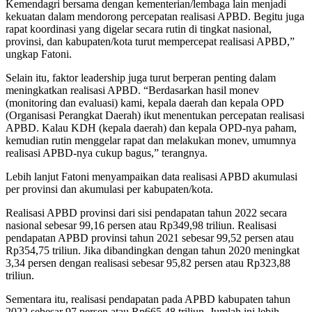
Kemendagri bersama dengan kementerian/lembaga lain menjadi
kekuatan dalam mendorong percepatan realisasi APBD. Begitu juga
rapat koordinasi yang digelar secara rutin di tingkat nasional,
provinsi, dan kabupaten/kota turut mempercepat realisasi APBD,”
ungkap Fatoni.
Selain itu, faktor leadership juga turut berperan penting dalam
meningkatkan realisasi APBD. “Berdasarkan hasil monev
(monitoring dan evaluasi) kami, kepala daerah dan kepala OPD
(Organisasi Perangkat Daerah) ikut menentukan percepatan realisasi
APBD. Kalau KDH (kepala daerah) dan kepala OPD-nya paham,
kemudian rutin menggelar rapat dan melakukan monev, umumnya
realisasi APBD-nya cukup bagus,” terangnya.
Lebih lanjut Fatoni menyampaikan data realisasi APBD akumulasi
per provinsi dan akumulasi per kabupaten/kota.
Realisasi APBD provinsi dari sisi pendapatan tahun 2022 secara
nasional sebesar 99,16 persen atau Rp349,98 triliun. Realisasi
pendapatan APBD provinsi tahun 2021 sebesar 99,52 persen atau
Rp354,75 triliun. Jika dibandingkan dengan tahun 2020 meningkat
3,34 persen dengan realisasi sebesar 95,82 persen atau Rp323,88
triliun.
Sementara itu, realisasi pendapatan pada APBD kabupaten tahun
2022 sebesar 97 persen atau Rp665,48 triliun. Jumlah ini lebih