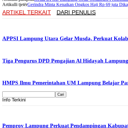
Artikulli tjetër
Gerindra Minta Kenaikan Ongkos Haji Rp 69 juta Dikaj
ARTIKEL TERKAIT
DARI PENULIS
APPSI Lampung Utara Gelar Musda, Perkuat Kolabo
Tiga Pengurus DPD Pengajian Al Hidayah Lampung
HMPS Ilmu Pemerintahan UM Lampung Belajar Part
Info Terkini
Pemprov Lampung Perkuat Pendampingan Kabupaten