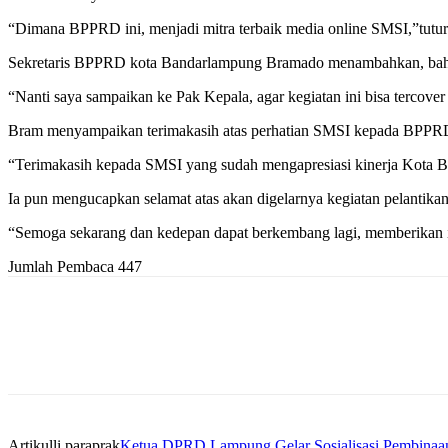
“Dimana BPPRD ini, menjadi mitra terbaik media online SMSI,”tutu
Sekretaris BPPRD kota Bandarlampung Bramado menambahkan, bahwa
“Nanti saya sampaikan ke Pak Kepala, agar kegiatan ini bisa terco
Bram menyampaikan terimakasih atas perhatian SMSI kepada BPP
“Terimakasih kepada SMSI yang sudah mengapresiasi kinerja Kota 
Ia pun mengucapkan selamat atas akan digelarnya kegiatan pelantik
“Semoga sekarang dan kedepan dapat berkembang lagi, memberikan i
Jumlah Pembaca
447
Artikulli paraprak
Ketua DPRD Lampung Gelar Sosialisasi Pembinaan 