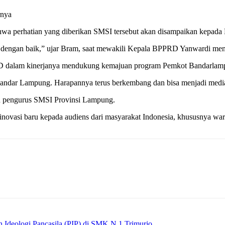
rnya
 perhatian yang diberikan SMSI tersebut akan disampaikan kepada 
ver dengan baik,” ujar Bram, saat mewakili Kepala BPPRD Yanwardi m
RD dalam kinerjanya mendukung kemajuan program Pemkot Bandarlam
Bandar Lampung. Harapannya terus berkembang dan bisa menjadi med
an pengurus SMSI Provinsi Lampung.
novasi baru kepada audiens dari masyarakat Indonesia, khususnya w
Ideologi Pancasila (PIP) di SMK N 1 Trimurjo