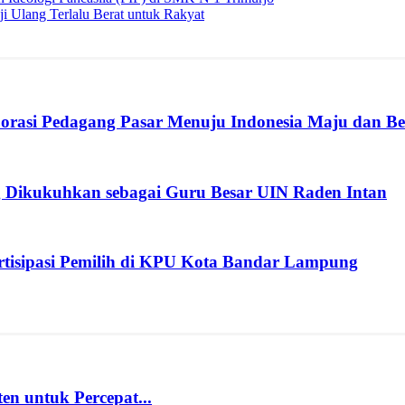
i Ulang Terlalu Berat untuk Rakyat
rasi Pedagang Pasar Menuju Indonesia Maju dan B
 Dikukuhkan sebagai Guru Besar UIN Raden Intan
isipasi Pemilih di KPU Kota Bandar Lampung
 untuk Percepat...