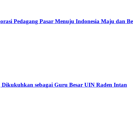
rasi Pedagang Pasar Menuju Indonesia Maju dan B
 Dikukuhkan sebagai Guru Besar UIN Raden Intan