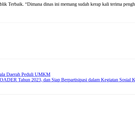
k Terbaik. “Dimana dinas ini memang sudah kerap kali terima peng
pala Daerah Peduli UMKM
R Tahun 2023, dan Siap Berpartisipasi dalam Kegiatan Sosial K