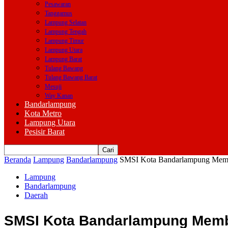
Pesawaran
Tanggamus
Lampung Selatan
Lampung Tengah
Lampung Timur
Lampung Utara
Lampung Barat
Tulang Bawang
Tulang Bawang Barat
Mesuji
Way Kanan
Bandarlampung
Kota Metro
Lampung Utara
Pesisir Barat
Beranda
Lampung
Bandarlampung
SMSI Kota Bandarlampung Membe
Lampung
Bandarlampung
Daerah
SMSI Kota Bandarlampung Membe