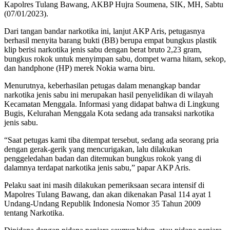
Kapolres Tulang Bawang, AKBP Hujra Soumena, SIK, MH, Sabtu
(07/01/2023).
Dari tangan bandar narkotika ini, lanjut AKP Aris, petugasnya
berhasil menyita barang bukti (BB) berupa empat bungkus plastik
klip berisi narkotika jenis sabu dengan berat bruto 2,23 gram,
bungkus rokok untuk menyimpan sabu, dompet warna hitam, sekop,
dan handphone (HP) merek Nokia warna biru.
Menurutnya, keberhasilan petugas dalam menangkap bandar
narkotika jenis sabu ini merupakan hasil penyelidikan di wilayah
Kecamatan Menggala. Informasi yang didapat bahwa di Lingkung
Bugis, Kelurahan Menggala Kota sedang ada transaksi narkotika
jenis sabu.
“Saat petugas kami tiba ditempat tersebut, sedang ada seorang pria
dengan gerak-gerik yang mencurigakan, lalu dilakukan
penggeledahan badan dan ditemukan bungkus rokok yang di
dalamnya terdapat narkotika jenis sabu,” papar AKP Aris.
Pelaku saat ini masih dilakukan pemeriksaan secara intensif di
Mapolres Tulang Bawang, dan akan dikenakan Pasal 114 ayat 1
Undang-Undang Republik Indonesia Nomor 35 Tahun 2009
tentang Narkotika.