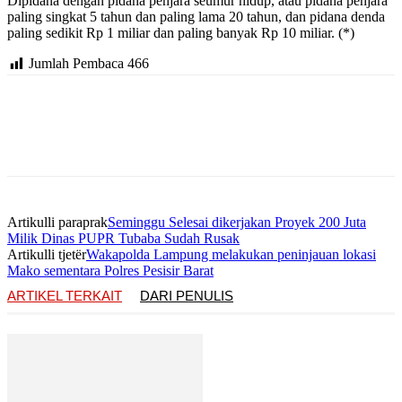
Dipidana dengan pidana penjara seumur hidup, atau pidana penjara
paling singkat 5 tahun dan paling lama 20 tahun, dan pidana denda
paling sedikit Rp 1 miliar dan paling banyak Rp 10 miliar. (*)
Jumlah Pembaca
466
Artikulli paraprak
Seminggu Selesai dikerjakan Proyek 200 Juta
Milik Dinas PUPR Tubaba Sudah Rusak
Artikulli tjetër
Wakapolda Lampung melakukan peninjauan lokasi
Mako sementara Polres Pesisir Barat
ARTIKEL TERKAIT
DARI PENULIS