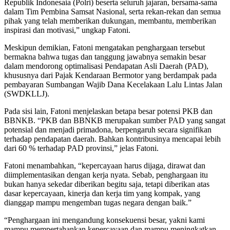
Republik Indonesaia (Polri) beserta seluruh jajaran, bersama-sama
dalam Tim Pembina Samsat Nasional, serta rekan-rekan dan semua
pihak yang telah memberikan dukungan, membantu, memberikan
inspirasi dan motivasi,” ungkap Fatoni.
Meskipun demikian, Fatoni mengatakan penghargaan tersebut
bermakna bahwa tugas dan tanggung jawabnya semakin besar
dalam mendorong optimalisasi Pendapatan Asli Daerah (PAD),
khususnya dari Pajak Kendaraan Bermotor yang berdampak pada
pembayaran Sumbangan Wajib Dana Kecelakaan Lalu Lintas Jalan
(SWDKLLJ).
Pada sisi lain, Fatoni menjelaskan betapa besar potensi PKB dan
BBNKB. “PKB dan BBNKB merupakan sumber PAD yang sangat
potensial dan menjadi primadona, berpengaruh secara signifikan
terhadap pendapatan daerah. Bahkan kontribusinya mencapai lebih
dari 60 % terhadap PAD provinsi,” jelas Fatoni.
Fatoni menambahkan, “kepercayaan harus dijaga, dirawat dan
diimplementasikan dengan kerja nyata. Sebab, penghargaan itu
bukan hanya sekedar diberikan begitu saja, tetapi diberikan atas
dasar kepercayaan, kinerja dan kerja tim yang kompak, yang
dianggap mampu mengemban tugas negara dengan baik.”
“Penghargaan ini mengandung konsekuensi besar, yakni kami
mampu mempertahankan kepercayaan dan mampu meningkatkan