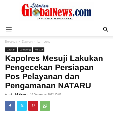
Liputan
Beranda
Daerah
Lampung
Daerah
Lampung
Mesuji
Global
Kapolres Mesuji Lakukan
Pengecekan Persiapan
Pos Pelayanan dan
News
Pengamanan NATARU
Admin
LGNews
-
18 Desember 2022 15:02