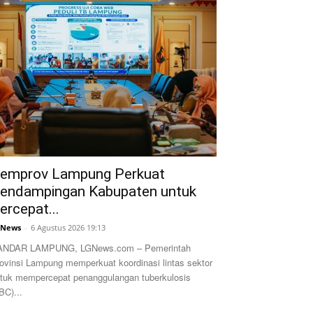
emprov Lampung Perkuat
endampingan Kabupaten untuk
ercepat...
GNews
-
6 Agustus 2026 19:13
ANDAR LAMPUNG, LGNews.com – Pemerintah
ovinsi Lampung memperkuat koordinasi lintas sektor
tuk mempercepat penanggulangan tuberkulosis
BC)...