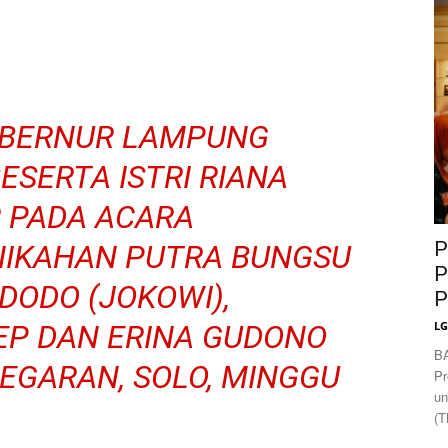
News
BERNUR LAMPUNG
ESERTA ISTRI RIANA
R PADA ACARA
P
NIKAHAN PUTRA BUNGSU
P
DODO (JOKOWI),
P
P DAN ERINA GUDONO
L
B
EGARAN, SOLO, MINGGU
Pr
un
(T