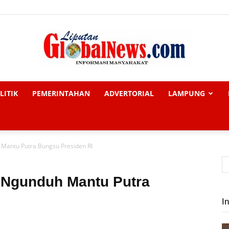
LITIK
PEMERINTAHAN
ADVERTORIAL
LAMPUNG
Liputan
 Mantu Putra Bungsu Presiden RI
Global
i Ngunduh Mantu Putra
In