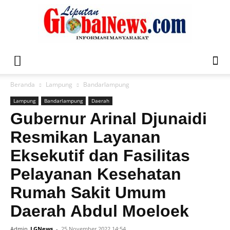
Liputan
Beranda
Lampung
Bandarlampung
Lampung
Bandarlampung
Daerah
Global
Gubernur Arinal Djunaidi
Resmikan Layanan
Eksekutif dan Fasilitas
News
Pelayanan Kesehatan
Rumah Sakit Umum
Daerah Abdul Moeloek
Admin
LGNews
-
25 November 2022 14:54