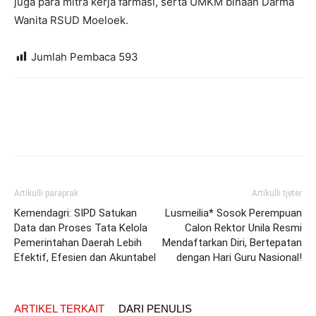
juga para mitra kerja farmasi, serta UMKM binaan Darma
Wanita RSUD Moeloek.
Jumlah Pembaca
593
Artikulli paraprak
Artikulli tjetër
Kemendagri: SIPD Satukan
Lusmeilia* Sosok Perempuan
Data dan Proses Tata Kelola
Calon Rektor Unila Resmi
Pemerintahan Daerah Lebih
Mendaftarkan Diri, Bertepatan
Efektif, Efesien dan Akuntabel
dengan Hari Guru Nasional!
ARTIKEL TERKAIT
DARI PENULIS