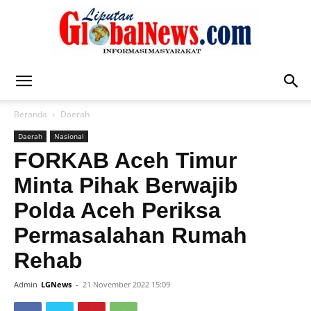
Liputan
Beranda
Daerah
Daerah
Nasional
Global
FORKAB Aceh Timur
Minta Pihak Berwajib
Polda Aceh Periksa
News
Permasalahan Rumah
Rehab
Admin
LGNews
-
21 November 2022 15:09