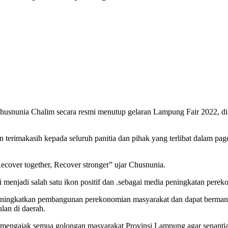
snunia Chalim secara resmi menutup gelaran Lampung Fair 2022, 
erimakasih kepada seluruh panitia dan pihak yang terlibat dalam pa
cover together, Recover stronger” ujar Chusnunia.
 menjadi salah satu ikon positif dan .sebagai media peningkatan per
eningkatkan pembangunan perekonomian masyarakat dan dapat berman
lan di daerah.
engajak semua golongan masyarakat Provinsi Lampung agar senantia