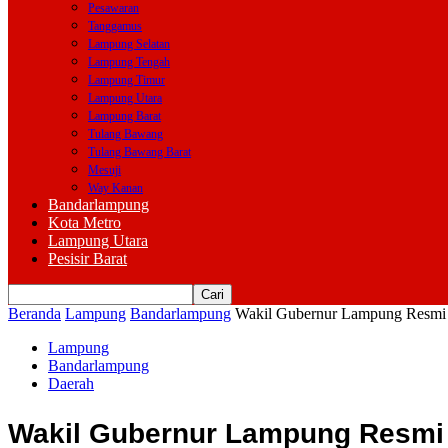
Pesawaran
Tanggamus
Lampung Selatan
Lampung Tengah
Lampung Timur
Lampung Utara
Lampung Barat
Tulang Bawang
Tulang Bawang Barat
Mesuji
Way Kanan
Bandarlampung
Kota Metro
Lampung Utara
Pesisir Barat
Beranda
Lampung
Bandarlampung
Wakil Gubernur Lampung Resmi 
Lampung
Bandarlampung
Daerah
Wakil Gubernur Lampung Resmi 