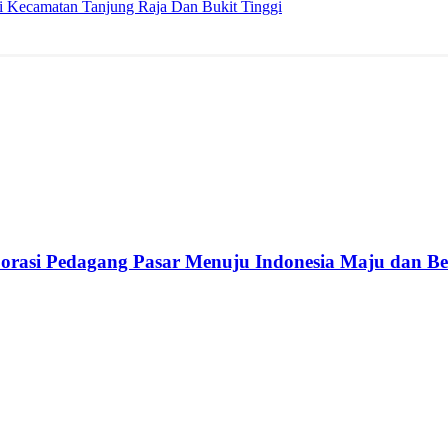
 Kecamatan Tanjung Raja Dan Bukit Tinggi
rasi Pedagang Pasar Menuju Indonesia Maju dan B