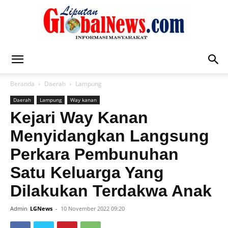
Liputan
Beranda
Daerah
Lampung
Daerah
Lampung
Way kanan
Global
Kejari Way Kanan
Menyidangkan Langsung
Perkara Pembunuhan
News
Satu Keluarga Yang
Dilakukan Terdakwa Anak
Admin
LGNews
-
10 November 2022 09:20