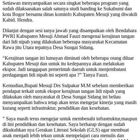
Setiawan menyampaikan secara singkat beberapa program yang
sudah dilaksanakan salah satunya studi banding ke Sukabumi dan
kota Bogor bersama dinas kominfo Kabupaten Mesuji yang diwakili
Kabid. Hendra.
Dilanjut dengan sesi tanya jawab yang disampaikan oleh Bendahara
PWRI Kabupaten Mesuji Ahmad Fauzi mengenai kerajinan tangan
dari lidi nipah yang dilakukan beberapa masyarakat Kecamatan
Rawa jitu Utara tepatnya Desa Sungai Sidang.
“Kerajinan tangan ini lumayan diminati oleh beberapa orang diluar
Kabupaten Mesuji dan untuk itu kedepannya akan melakukan
ekspor. Jadi tanggapan pemerintah daerah untuk menjembatani
perdagangan lidi nipah ini seperti apa ?” Tanya Fauzi.
Kemudian,Bupati Mesuji Drs Sulpakar M.M sebelum memberikan
pendapat terkait untuk ekspor kerajinan tangan lidi nipah yang
dilakukan oleh masyarakat di Desa Sungai Sidang ini beliau
menyampaikan bahwa tetap akan terus mengejar kinerja yang masih
kurang seperti infrastruktur, pendidikan dan kesehatan.
” Saya masih terus mengejar untuk membenahi infrastruktur,maupun
di lini pendidikan dan kesehatan. Saya berharap dengan sudah
dikukuhkan nya Gerakan Literasi Sekolah (GLS) agar membuat
anak menjadi lebih tekun untuk mempelajari cara menulis dan