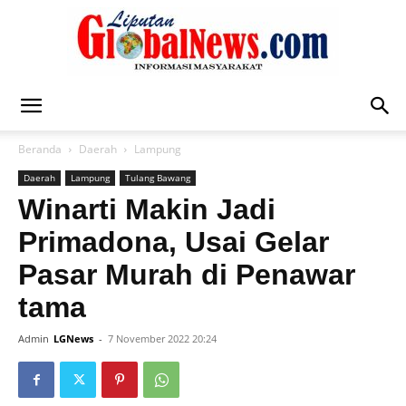
Liputan
Beranda
Daerah
Lampung
Daerah
Lampung
Tulang Bawang
Global
Winarti Makin Jadi
Primadona, Usai Gelar
Pasar Murah di Penawar
News
tama
Admin
LGNews
-
7 November 2022 20:24