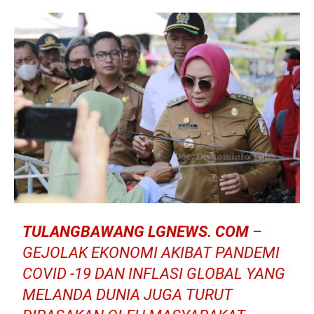
TULANGBAWANG LGNEWS. COM
–
GEJOLAK EKONOMI AKIBAT PANDEMI
COVID -19 DAN INFLASI GLOBAL YANG
MELANDA DUNIA JUGA TURUT