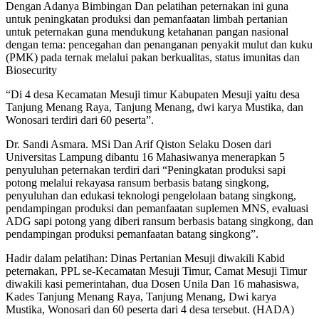
Dengan Adanya Bimbingan Dan pelatihan peternakan ini guna
untuk peningkatan produksi dan pemanfaatan limbah pertanian
untuk peternakan guna mendukung ketahanan pangan nasional
dengan tema: pencegahan dan penanganan penyakit mulut dan kuku
(PMK) pada ternak melalui pakan berkualitas, status imunitas dan
Biosecurity
“Di 4 desa Kecamatan Mesuji timur Kabupaten Mesuji yaitu desa
Tanjung Menang Raya, Tanjung Menang, dwi karya Mustika, dan
Wonosari terdiri dari 60 peserta”.
Dr. Sandi Asmara. MSi Dan Arif Qiston Selaku Dosen dari
Universitas Lampung dibantu 16 Mahasiwanya menerapkan 5
penyuluhan peternakan terdiri dari “Peningkatan produksi sapi
potong melalui rekayasa ransum berbasis batang singkong,
penyuluhan dan edukasi teknologi pengelolaan batang singkong,
pendampingan produksi dan pemanfaatan suplemen MNS, evaluasi
ADG sapi potong yang diberi ransum berbasis batang singkong, dan
pendampingan produksi pemanfaatan batang singkong”.
Hadir dalam pelatihan: Dinas Pertanian Mesuji diwakili Kabid
peternakan, PPL se-Kecamatan Mesuji Timur, Camat Mesuji Timur
diwakili kasi pemerintahan, dua Dosen Unila Dan 16 mahasiswa,
Kades Tanjung Menang Raya, Tanjung Menang, Dwi karya
Mustika, Wonosari dan 60 peserta dari 4 desa tersebut. (HADA)