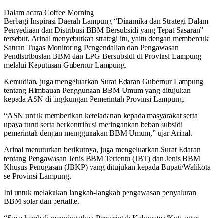
Dalam acara Coffee Morning
Berbagi Inspirasi Daerah Lampung “Dinamika dan Strategi Dalam
Penyediaan dan Distribusi BBM Bersubsidi yang Tepat Sasaran”
tersebut, Arinal menyebutkan strategi itu, yaitu dengan membentuk
Satuan Tugas Monitoring Pengendalian dan Pengawasan
Pendistribusian BBM dan LPG Bersubsidi di Provinsi Lampung
melalui Keputusan Gubernur Lampung.
Kemudian, juga mengeluarkan Surat Edaran Gubernur Lampung
tentang Himbauan Penggunaan BBM Umum yang ditujukan
kepada ASN di lingkungan Pemerintah Provinsi Lampung.
“ASN untuk memberikan keteladanan kepada masyarakat serta
upaya turut serta berkontribusi meringankan beban subsidi
pemerintah dengan menggunakan BBM Umum,” ujar Arinal.
Arinal menuturkan berikutnya, juga mengeluarkan Surat Edaran
tentang Pengawasan Jenis BBM Tertentu (JBT) dan Jenis BBM
Khusus Penugasan (JBKP) yang ditujukan kepada Bupati/Walikota
se Provinsi Lampung.
Ini untuk melakukan langkah-langkah pengawasan penyaluran
BBM solar dan pertalite.
“Saya kembali mengingatkan Pemerintah Kabupaten/Kota agar