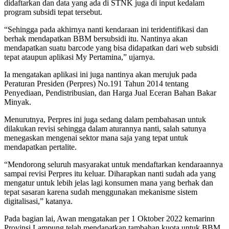
didaftarkan dan data yang ada di STNK juga di input kedalam
program subsidi tepat tersebut.
“Sehingga pada akhirnya nanti kendaraan ini teridentifikasi dan
berhak mendapatkan BBM bersubsidi itu. Nantinya akan
mendapatkan suatu barcode yang bisa didapatkan dari web subsidi
tepat ataupun aplikasi My Pertamina,” ujarnya.
Ia mengatakan aplikasi ini juga nantinya akan merujuk pada
Peraturan Presiden (Perpres) No.191 Tahun 2014 tentang
Penyediaan, Pendistribusian, dan Harga Jual Eceran Bahan Bakar
Minyak.
Menurutnya, Perpres ini juga sedang dalam pembahasan untuk
dilakukan revisi sehingga dalam aturannya nanti, salah satunya
menegaskan mengenai sektor mana saja yang tepat untuk
mendapatkan pertalite.
“Mendorong seluruh masyarakat untuk mendaftarkan kendaraannya
sampai revisi Perpres itu keluar. Diharapkan nanti sudah ada yang
mengatur untuk lebih jelas lagi konsumen mana yang berhak dan
tepat sasaran karena sudah menggunakan mekanisme sistem
digitalisasi,” katanya.
Pada bagian lai, Awan mengatakan per 1 Oktober 2022 kemarinn
Provinsi Lampung telah mendapatkan tambahan kuota untuk BBM