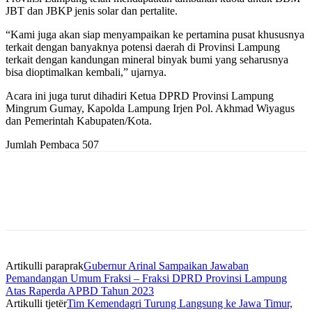
JBT dan JBKP jenis solar dan pertalite.
“Kami juga akan siap menyampaikan ke pertamina pusat khususnya
terkait dengan banyaknya potensi daerah di Provinsi Lampung
terkait dengan kandungan mineral binyak bumi yang seharusnya
bisa dioptimalkan kembali,” ujarnya.
Acara ini juga turut dihadiri Ketua DPRD Provinsi Lampung
Mingrum Gumay, Kapolda Lampung Irjen Pol. Akhmad Wiyagus
dan Pemerintah Kabupaten/Kota.
Jumlah Pembaca
507
Artikulli paraprak
Gubernur Arinal Sampaikan Jawaban
Pemandangan Umum Fraksi – Fraksi DPRD Provinsi Lampung
Atas Raperda APBD Tahun 2023
Artikulli tjetër
Tim Kemendagri Turung Langsung ke Jawa Timur,