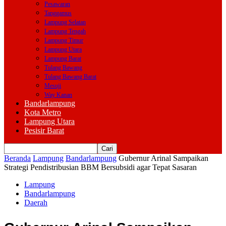
Pesawaran
Tanggamus
Lampung Selatan
Lampung Tengah
Lampung Timur
Lampung Utara
Lampung Barat
Tulang Bawang
Tulang Bawang Barat
Mesuji
Way Kanan
Bandarlampung
Kota Metro
Lampung Utara
Pesisir Barat
Beranda
Lampung
Bandarlampung
Gubernur Arinal Sampaikan
Strategi Pendistribusian BBM Bersubsidi agar Tepat Sasaran
Lampung
Bandarlampung
Daerah