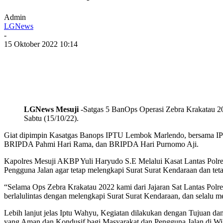
Admin
LGNews
-
15 Oktober 2022 10:14
LGNews Mesuji
-Satgas 5 BanOps Operasi Zebra Krakatau 202
Sabtu (15/10/22).
Giat dipimpin Kasatgas Banops IPTU Lembok Marlendo, bersama I
BRIPDA Pahmi Hari Rama, dan BRIPDA Hari Purnomo Aji.
Kapolres Mesuji AKBP Yuli Haryudo S.E Melalui Kasat Lantas Polre
Pengguna Jalan agar tetap melengkapi Surat Surat Kendaraan dan t
“Selama Ops Zebra Krakatau 2022 kami dari Jajaran Sat Lantas Polr
berlalulintas dengan melengkapi Surat Surat Kendaraan, dan selalu 
Lebih lanjut jelas Iptu Wahyu, Kegiatan dilakukan dengan Tujuan dan
yang Aman dan Kondusif bagi Masyarakat dan Pengguna Jalan di Wi