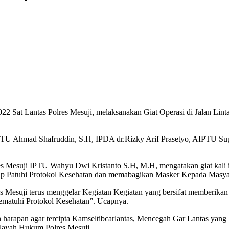
2 Sat Lantas Polres Mesuji, melaksanakan Giat Operasi di Jalan Lin
PTU Ahmad Shafruddin, S.H, IPDA dr.Rizky Arif Prasetyo, AIPTU S
s Mesuji IPTU Wahyu Dwi Kristanto S.H, M.H, mengatakan giat kali 
etap Patuhi Protokol Kesehatan dan memabagikan Masker Kepada Masya
es Mesuji terus menggelar Kegiatan Kegiatan yang bersifat memberika
mematuhi Protokol Kesehatan”. Ucapnya.
 harapan agar tercipta Kamseltibcarlantas, Mencegah Gar Lantas yang 
layah Hukum Polres Mesuji.