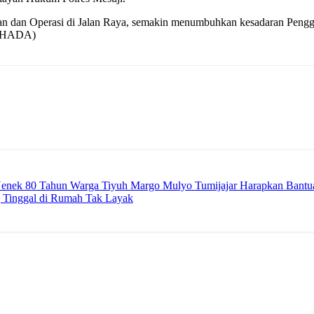
dan Operasi di Jalan Raya, semakin menumbuhkan kesadaran Pengguna 
. (HADA)
enek 80 Tahun Warga Tiyuh Margo Mulyo Tumijajar Harapkan Bantua
 Tinggal di Rumah Tak Layak