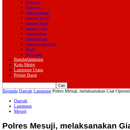
Pesawaran
Tanggamus
Lampung Selatan
Lampung Tengah
Lampung Timur
Lampung Utara
Lampung Barat
Tulang Bawang
Tulang Bawang Barat
Mesuji
Way Kanan
Bandarlampung
Kota Metro
Lampung Utara
Pesisir Barat
Beranda
Daerah
Lampung
Polres Mesuji, melaksanakan Giat Operasi
Daerah
Lampung
Mesuji
Polres Mesuji, melaksanakan Gia