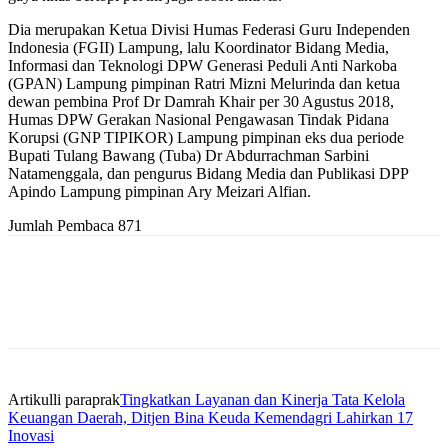
Dia merupakan Ketua Divisi Humas Federasi Guru Independen
Indonesia (FGII) Lampung, lalu Koordinator Bidang Media,
Informasi dan Teknologi DPW Generasi Peduli Anti Narkoba
(GPAN) Lampung pimpinan Ratri Mizni Melurinda dan ketua
dewan pembina Prof Dr Damrah Khair per 30 Agustus 2018,
Humas DPW Gerakan Nasional Pengawasan Tindak Pidana
Korupsi (GNP TIPIKOR) Lampung pimpinan eks dua periode
Bupati Tulang Bawang (Tuba) Dr Abdurrachman Sarbini
Natamenggala, dan pengurus Bidang Media dan Publikasi DPP
Apindo Lampung pimpinan Ary Meizari Alfian.
Jumlah Pembaca
871
Artikulli paraprak
Tingkatkan Layanan dan Kinerja Tata Kelola
Keuangan Daerah, Ditjen Bina Keuda Kemendagri Lahirkan 17
Inovasi