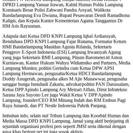
DPRD Lampung Yanuar Irawan, Kabid Humas Polda Lampung
Komisaris Besar Polisi Zahwani Pandra Arsyad, Walikota
Bandarlampung Eva Dwiana, Bupati Pesawaran Dendi Ramadhona
Kaligis, dan Kepala Kantor Kementerian Agama Tanggamus Dr
HM Aris Rayusman.
Adapula dari Ketua DPD KNPI Lampung Iqbal Ardiansyah,
Bendahara DPD KNPI Lampung Fajar Riatama, Formatur Ketum
HMI Bandarlampung Mauldan Agusta Rifanda, Sekretaris
Pengprov E-Sport Indonesia (ESI) Lampung Irwansyah Agung
yang juga Sekretaris BMI Lampung, Pinum Barometer.id Anton
Kurniawan, Kantor Hukum Wahyu Widiatmiko and Partners, Media
Lampung Monitor, politisi Gerindra cum Ketua DPW APSI
Lampung Hermawan, pengusaha/Ketua HDCI Bandarlampung
Doddy Anugerah, pengusaha alkes M Ajie Munawwar, pengusaha
sanggar bunga Ismuliadi Zakaria, advokat/politisi PAN Darussalam,
Ketua DPP Apindo Lampung Ary Meizari Alfian, Dirut Infratekno
Sarana Jaya Suyono Lee juga Wakil Ketua V DPP Apindo
Lampung, founder/CEO RM Minang Indah dan RM Embun Pagi
Raya Junaedi, dan PT Nestle Indonesia Pabrik Panjang.
Imbuhan info, selain staf Tribun Lampung dan Koorbid Humas dan
Media Massa DPD KNPI Lampung, Jamal yang aktif berjejaring di
sejumlah organisasi profesi pers seperti JMSI serta dikenal dengan
gaya khas bertopi pet ini juga sosok aktivis.