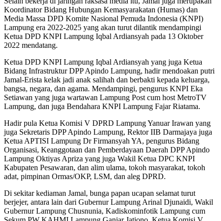
Selain bekerja di jaringan raksasa media itu, Jamal juga merupakan
Koordinator Bidang Hubungan Kemasyarakatan (Humas) dan
Media Massa DPD Komite Nasional Pemuda Indonesia (KNPI)
Lampung era 2022-2025 yang akan turut dilantik mendampingi
Ketua DPD KNPI Lampung Iqbal Ardiansyah pada 13 Oktober
2022 mendatang.
Ketua DPD KNPI Lampung Iqbal Ardiansyah yang juga Ketua
Bidang Infrastruktur DPP Apindo Lampung, hadir mendoakan putri
Jamal-Erista kelak jadi anak salihah dan berbakti kepada keluarga,
bangsa, negara, dan agama. Mendampingi, pengurus KNPI Eka
Setiawan yang juga wartawan Lampung Post cum host MetroTV
Lampung, dan juga Bendahara KNPI Lampung Fajar Riatama.
Hadir pula Ketua Komisi V DPRD Lampung Yanuar Irawan yang
juga Sekretaris DPP Apindo Lampung, Rektor IIB Darmajaya juga
Ketua APTISI Lampung Dr Firmansyah YA, pengurus Bidang
Organisasi, Keanggotaan dan Pemberdayaan Daerah DPP Apindo
Lampung Oktiyas Apriza yang juga Wakil Ketua DPC KNPI
Kabupaten Pesawaran, dan alim ulama, tokoh masyarakat, tokoh
adat, pimpinan Ormas/OKP, LSM, dan aleg DPRD.
Di sekitar kediaman Jamal, bunga papan ucapan selamat turut
berjejer, antara lain dari Gubernur Lampung Arinal Djunaidi, Wakil
Gubernur Lampung Chusnunia, Kadiskominfotik Lampung cum
Sekum PW KAHMI Lampung Ganjar Jationo, Ketua Komisi V