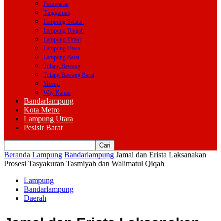
Pesawaran
Tanggamus
Lampung Selatan
Lampung Tengah
Lampung Timur
Lampung Utara
Lampung Barat
Tulang Bawang
Tulang Bawang Barat
Mesuji
Way Kanan
Bandarlampung
Kota Metro
Lampung Utara
Pesisir Barat
Beranda
Lampung
Bandarlampung
Jamal dan Erista Laksanakan
Prosesi Tasyakuran Tasmiyah dan Walimatul Qiqah
Lampung
Bandarlampung
Daerah