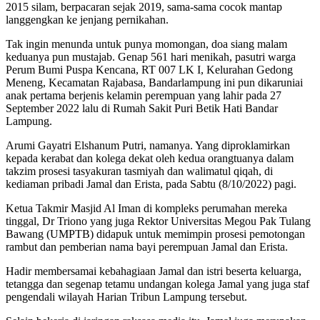
2015 silam, berpacaran sejak 2019, sama-sama cocok mantap
langgengkan ke jenjang pernikahan.
Tak ingin menunda untuk punya momongan, doa siang malam
keduanya pun mustajab. Genap 561 hari menikah, pasutri warga
Perum Bumi Puspa Kencana, RT 007 LK I, Kelurahan Gedong
Meneng, Kecamatan Rajabasa, Bandarlampung ini pun dikaruniai
anak pertama berjenis kelamin perempuan yang lahir pada 27
September 2022 lalu di Rumah Sakit Puri Betik Hati Bandar
Lampung.
Arumi Gayatri Elshanum Putri, namanya. Yang diproklamirkan
kepada kerabat dan kolega dekat oleh kedua orangtuanya dalam
takzim prosesi tasyakuran tasmiyah dan walimatul qiqah, di
kediaman pribadi Jamal dan Erista, pada Sabtu (8/10/2022) pagi.
Ketua Takmir Masjid Al Iman di kompleks perumahan mereka
tinggal, Dr Triono yang juga Rektor Universitas Megou Pak Tulang
Bawang (UMPTB) didapuk untuk memimpin prosesi pemotongan
rambut dan pemberian nama bayi perempuan Jamal dan Erista.
Hadir membersamai kebahagiaan Jamal dan istri beserta keluarga,
tetangga dan segenap tetamu undangan kolega Jamal yang juga staf
pengendali wilayah Harian Tribun Lampung tersebut.