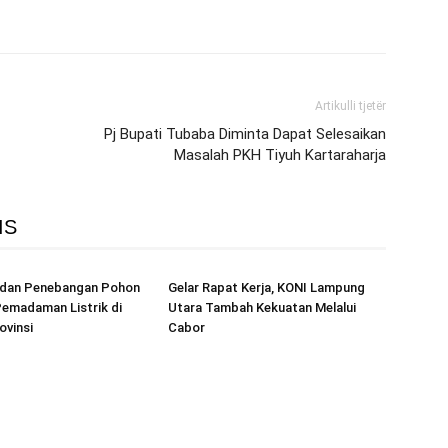
Artikulli tjetër
Pj Bupati Tubaba Diminta Dapat Selesaikan
Masalah PKH Tiyuh Kartaraharja
IS
r dan Penebangan Pohon
Gelar Rapat Kerja, KONI Lampung
emadaman Listrik di
Utara Tambah Kekuatan Melalui
ovinsi
Cabor