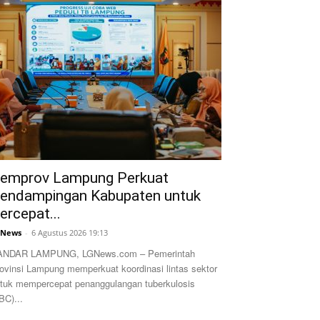
emprov Lampung Perkuat
endampingan Kabupaten untuk
ercepat...
GNews
-
6 Agustus 2026 19:13
ANDAR LAMPUNG, LGNews.com – Pemerintah
ovinsi Lampung memperkuat koordinasi lintas sektor
tuk mempercepat penanggulangan tuberkulosis
BC)...