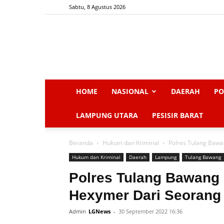
Sabtu, 8 Agustus 2026
HOME
NASIONAL
DAERAH
PO
LAMPUNG UTARA
PESISIR BARAT
Beranda
Hukum dan Kriminal
Polres Tulang Bawa
Hukum dan Kriminal
Daerah
Lampung
Tulang Bawang
Polres Tulang Bawang 
Hexymer Dari Seoran
Admin
LGNews
-
30 September 2022 16:36