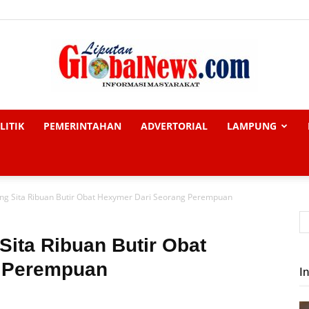
LITIK
PEMERINTAHAN
ADVERTORIAL
LAMPUNG
Liputan
ng Sita Ribuan Butir Obat Hexymer Dari Seorang Perempuan
Global
Sita Ribuan Butir Obat
g Perempuan
In