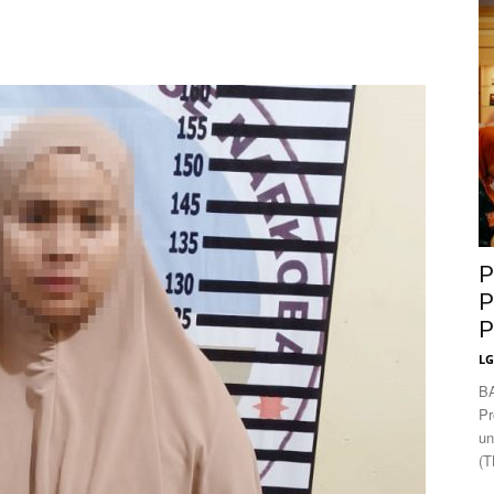
News
P
P
P
L
B
Pr
un
(T