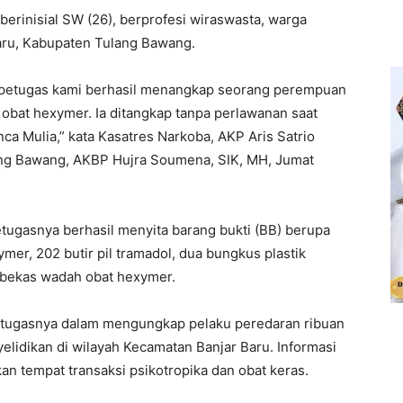
erinisial SW (26), berprofesi wiraswasta, warga
ru, Kabupaten Tulang Bawang.
, petugas kami berhasil menangkap seorang perempuan
 obat hexymer. Ia ditangkap tanpa perlawanan saat
a Mulia,” kata Kasatres Narkoba, AKP Aris Satrio
lang Bawang, AKBP Hujra Soumena, SIK, MH, Jumat
etugasnya berhasil menyita barang bukti (BB) berupa
xymer, 202 butir pil tramadol, dua bungkus plastik
 bekas wadah obat hexymer.
etugasnya dalam mengungkap pelaku peredaran ribuan
elidikan di wilayah Kecamatan Banjar Baru. Informasi
an tempat transaksi psikotropika dan obat keras.