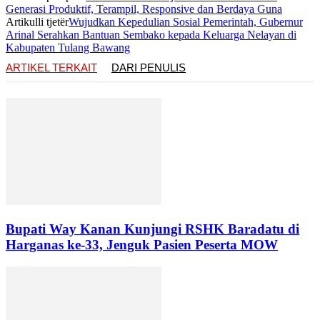
Generasi Produktif, Terampil, Responsive dan Berdaya Guna
Artikulli tjetër
Wujudkan Kepedulian Sosial Pemerintah, Gubernur
Arinal Serahkan Bantuan Sembako kepada Keluarga Nelayan di
Kabupaten Tulang Bawang
ARTIKEL TERKAIT
DARI PENULIS
Bupati Way Kanan Kunjungi RSHK Baradatu di
Harganas ke-33, Jenguk Pasien Peserta MOW