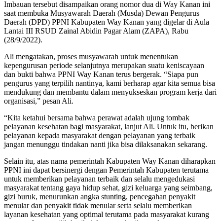
Imbauan tersebut disampaikan orang nomor dua di Way Kanan ini
saat membuka Musyawarah Daerah (Musda) Dewan Pengurus
Daerah (DPD) PPNI Kabupaten Way Kanan yang digelar di Aula
Lantai III RSUD Zainal Abidin Pagar Alam (ZAPA), Rabu
(28/9/2022).
Ali mengatakan, proses musyawarah untuk menentukan
kepengurusan periode selanjutnya merupakan suatu keniscayaan
dan bukti bahwa PPNI Way Kanan terus bergerak. “Siapa pun
pengurus yang terpilih nantinya, kami berharap agar kita semua bisa
mendukung dan membantu dalam menyukseskan program kerja dari
organisasi,” pesan Ali.
“Kita ketahui bersama bahwa perawat adalah ujung tombak
pelayanan kesehatan bagi masyarakat, lanjut Ali. Untuk itu, berikan
pelayanan kepada masyarakat dengan pelayanan yang terbaik
jangan menunggu tindakan nanti jika bisa dilaksanakan sekarang.
Selain itu, atas nama pemerintah Kabupaten Way Kanan diharapkan
PPNI ini dapat bersinergi dengan Pemerintah Kabupaten terutama
untuk memberikan pelayanan terbaik dan selalu mengedukasi
masyarakat tentang gaya hidup sehat, gizi keluarga yang seimbang,
gizi buruk, menurunkan angka stunting, pencegahan penyakit
menular dan penyakit tidak menular serta selalu memberikan
layanan kesehatan yang optimal terutama pada masyarakat kurang