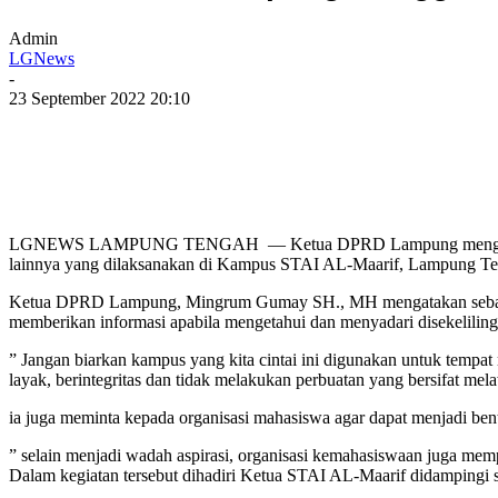
Admin
LGNews
-
23 September 2022 20:10
LGNEWS LAMPUNG TENGAH — Ketua DPRD Lampung menggelar sosiali
lainnya yang dilaksanakan di Kampus STAI AL-Maarif, Lampung Ten
Ketua DPRD Lampung, Mingrum Gumay SH., MH mengatakan sebagai ins
memberikan informasi apabila mengetahui dan menyadari disekeliling
” Jangan biarkan kampus yang kita cintai ini digunakan untuk tempa
layak, berintegritas dan tidak melakukan perbuatan yang bersifat m
ia juga meminta kepada organisasi mahasiswa agar dapat menjadi be
” selain menjadi wadah aspirasi, organisasi kemahasiswaan juga me
Dalam kegiatan tersebut dihadiri Ketua STAI AL-Maarif didampingi 