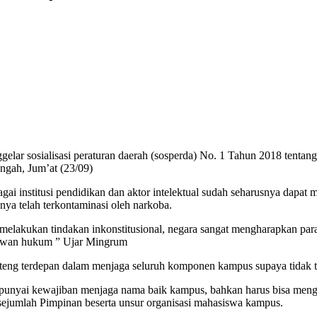
sasi peraturan daerah (sosperda) No. 1 Tahun 2018 tentang penc
gah, Jum’at (23/09)
titusi pendidikan dan aktor intelektual sudah seharusnya dapat me
nya telah terkontaminasi oleh narkoba.
t melakukan tindakan inkonstitusional, negara sangat mengharapkan p
elawan hukum ” Ujar Mingrum
nteng terdepan dalam menjaga seluruh komponen kampus supaya tidak t
mpunyai kewajiban menjaga nama baik kampus, bahkan harus bisa meng
sejumlah Pimpinan beserta unsur organisasi mahasiswa kampus.