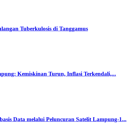
langan Tuberkulosis di Tanggamus
ng: Kemiskinan Turun, Inflasi Terkendali,...
s Data melalui Peluncuran Satelit Lampung-1...