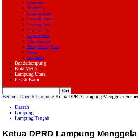
Pesawaran
Tanggamus
Lampung Selatan
Lampung Tengah
Lampung Timur
Lampung Utara
Lampung Barat
Tulang Bawang
Tulang Bawang Barat
Mesuji
Way Kanan
Bandarlampung
Kota Metro
Lampung Utara
Pesisir Barat
Beranda
Daerah
Lampung
Ketua DPRD Lampung Menggelar Sosper
Daerah
Lampung
Lampung Tengah
Ketua DPRD Lampung Menggelar