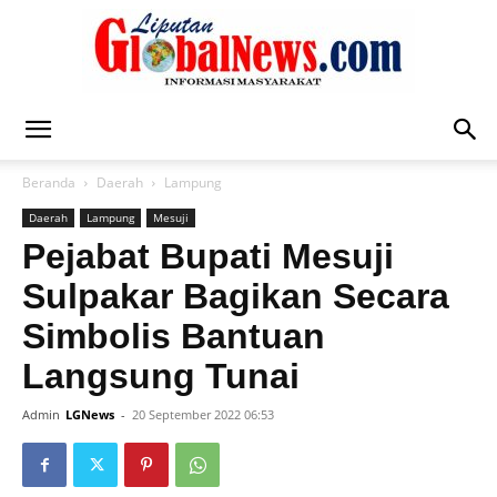
Liputan
Beranda
Daerah
Lampung
Daerah
Lampung
Mesuji
Global
Pejabat Bupati Mesuji
Sulpakar Bagikan Secara
Simbolis Bantuan
News
Langsung Tunai
Admin
LGNews
-
20 September 2022 06:53