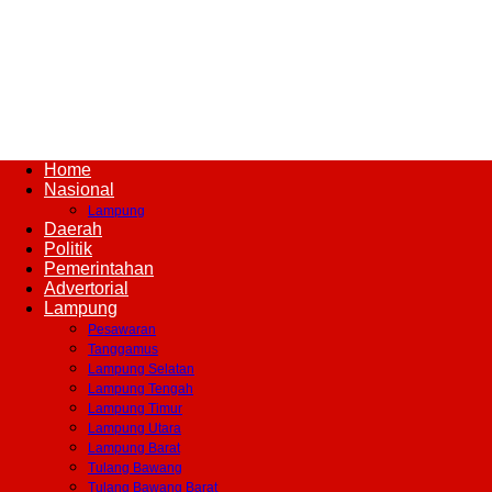
Liputan
Home
Nasional
Lampung
Daerah
Global
Politik
Pemerintahan
Advertorial
Lampung
Pesawaran
News
Tanggamus
Lampung Selatan
Lampung Tengah
Lampung Timur
Lampung Utara
Lampung Barat
Tulang Bawang
Tulang Bawang Barat