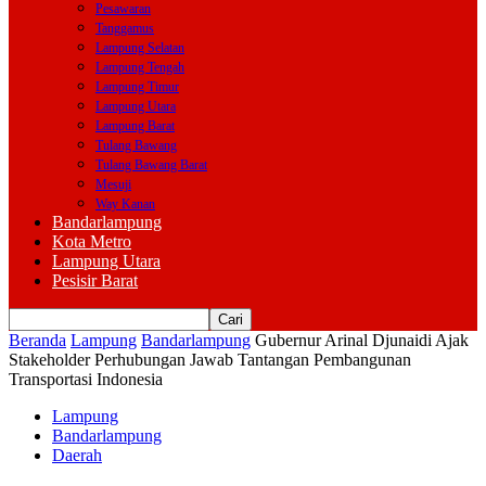
Pesawaran
Tanggamus
Lampung Selatan
Lampung Tengah
Lampung Timur
Lampung Utara
Lampung Barat
Tulang Bawang
Tulang Bawang Barat
Mesuji
Way Kanan
Bandarlampung
Kota Metro
Lampung Utara
Pesisir Barat
Beranda
Lampung
Bandarlampung
Gubernur Arinal Djunaidi Ajak
Stakeholder Perhubungan Jawab Tantangan Pembangunan
Transportasi Indonesia
Lampung
Bandarlampung
Daerah