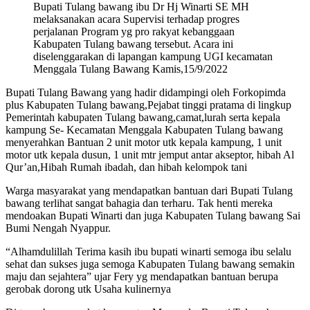
Bupati Tulang bawang ibu Dr Hj Winarti SE MH
melaksanakan acara Supervisi terhadap progres
perjalanan Program yg pro rakyat kebanggaan
Kabupaten Tulang bawang tersebut. Acara ini
diselenggarakan di lapangan kampung UGI kecamatan
Menggala Tulang Bawang Kamis,15/9/2022
Bupati Tulang Bawang yang hadir didampingi oleh Forkopimda
plus Kabupaten Tulang bawang,Pejabat tinggi pratama di lingkup
Pemerintah kabupaten Tulang bawang,camat,lurah serta kepala
kampung Se- Kecamatan Menggala Kabupaten Tulang bawang
menyerahkan Bantuan 2 unit motor utk kepala kampung, 1 unit
motor utk kepala dusun, 1 unit mtr jemput antar akseptor, hibah Al
Qur’an,Hibah Rumah ibadah, dan hibah kelompok tani
Warga masyarakat yang mendapatkan bantuan dari Bupati Tulang
bawang terlihat sangat bahagia dan terharu. Tak henti mereka
mendoakan Bupati Winarti dan juga Kabupaten Tulang bawang Sai
Bumi Nengah Nyappur.
“Alhamdulillah Terima kasih ibu bupati winarti semoga ibu selalu
sehat dan sukses juga semoga Kabupaten Tulang bawang semakin
maju dan sejahtera” ujar Fery yg mendapatkan bantuan berupa
gerobak dorong utk Usaha kulinernya