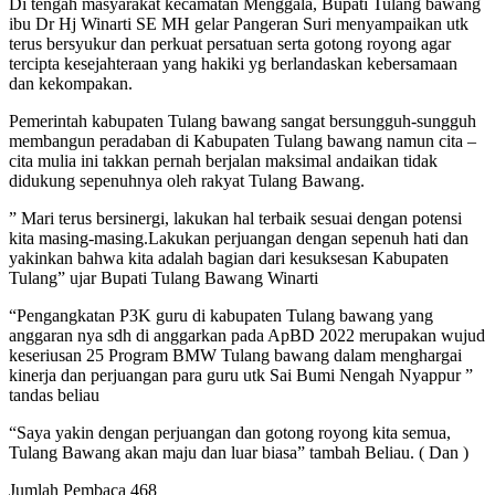
Di tengah masyarakat kecamatan Menggala, Bupati Tulang bawang
ibu Dr Hj Winarti SE MH gelar Pangeran Suri menyampaikan utk
terus bersyukur dan perkuat persatuan serta gotong royong agar
tercipta kesejahteraan yang hakiki yg berlandaskan kebersamaan
dan kekompakan.
Pemerintah kabupaten Tulang bawang sangat bersungguh-sungguh
membangun peradaban di Kabupaten Tulang bawang namun cita –
cita mulia ini takkan pernah berjalan maksimal andaikan tidak
didukung sepenuhnya oleh rakyat Tulang Bawang.
” Mari terus bersinergi, lakukan hal terbaik sesuai dengan potensi
kita masing-masing.Lakukan perjuangan dengan sepenuh hati dan
yakinkan bahwa kita adalah bagian dari kesuksesan Kabupaten
Tulang” ujar Bupati Tulang Bawang Winarti
“Pengangkatan P3K guru di kabupaten Tulang bawang yang
anggaran nya sdh di anggarkan pada ApBD 2022 merupakan wujud
keseriusan 25 Program BMW Tulang bawang dalam menghargai
kinerja dan perjuangan para guru utk Sai Bumi Nengah Nyappur ”
tandas beliau
“Saya yakin dengan perjuangan dan gotong royong kita semua,
Tulang Bawang akan maju dan luar biasa” tambah Beliau. ( Dan )
Jumlah Pembaca
468