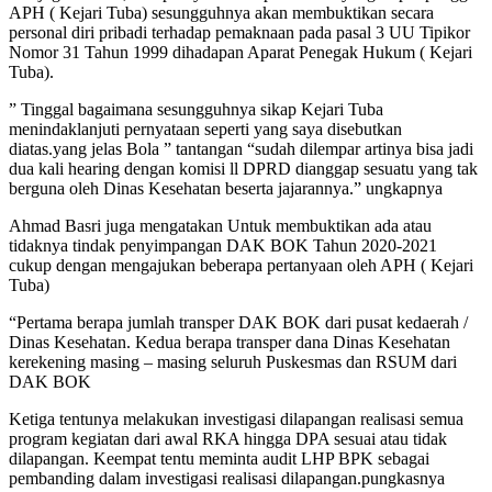
APH ( Kejari Tuba) sesungguhnya akan membuktikan secara
personal diri pribadi terhadap pemaknaan pada pasal 3 UU Tipikor
Nomor 31 Tahun 1999 dihadapan Aparat Penegak Hukum ( Kejari
Tuba).
” Tinggal bagaimana sesungguhnya sikap Kejari Tuba
menindaklanjuti pernyataan seperti yang saya disebutkan
diatas.yang jelas Bola ” tantangan “sudah dilempar artinya bisa jadi
dua kali hearing dengan komisi ll DPRD dianggap sesuatu yang tak
berguna oleh Dinas Kesehatan beserta jajarannya.” ungkapnya
Ahmad Basri juga mengatakan Untuk membuktikan ada atau
tidaknya tindak penyimpangan DAK BOK Tahun 2020-2021
cukup dengan mengajukan beberapa pertanyaan oleh APH ( Kejari
Tuba)
“Pertama berapa jumlah transper DAK BOK dari pusat kedaerah /
Dinas Kesehatan. Kedua berapa transper dana Dinas Kesehatan
kerekening masing – masing seluruh Puskesmas dan RSUM dari
DAK BOK
Ketiga tentunya melakukan investigasi dilapangan realisasi semua
program kegiatan dari awal RKA hingga DPA sesuai atau tidak
dilapangan. Keempat tentu meminta audit LHP BPK sebagai
pembanding dalam investigasi realisasi dilapangan.pungkasnya