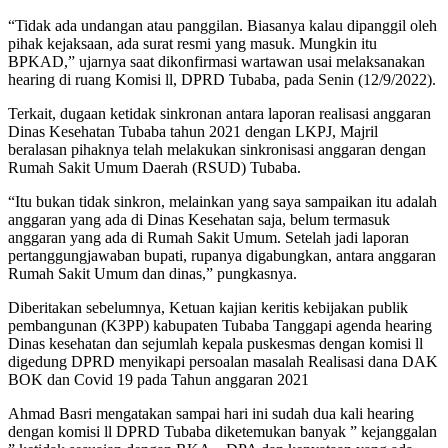
“Tidak ada undangan atau panggilan. Biasanya kalau dipanggil oleh
pihak kejaksaan, ada surat resmi yang masuk. Mungkin itu
BPKAD,” ujarnya saat dikonfirmasi wartawan usai melaksanakan
hearing di ruang Komisi ll, DPRD Tubaba, pada Senin (12/9/2022).
Terkait, dugaan ketidak sinkronan antara laporan realisasi anggaran
Dinas Kesehatan Tubaba tahun 2021 dengan LKPJ, Majril
beralasan pihaknya telah melakukan sinkronisasi anggaran dengan
Rumah Sakit Umum Daerah (RSUD) Tubaba.
“Itu bukan tidak sinkron, melainkan yang saya sampaikan itu adalah
anggaran yang ada di Dinas Kesehatan saja, belum termasuk
anggaran yang ada di Rumah Sakit Umum. Setelah jadi laporan
pertanggungjawaban bupati, rupanya digabungkan, antara anggaran
Rumah Sakit Umum dan dinas,” pungkasnya.
Diberitakan sebelumnya, Ketuan kajian keritis kebijakan publik
pembangunan (K3PP) kabupaten Tubaba Tanggapi agenda hearing
Dinas kesehatan dan sejumlah kepala puskesmas dengan komisi ll
digedung DPRD menyikapi persoalan masalah Realisasi dana DAK
BOK dan Covid 19 pada Tahun anggaran 2021
Ahmad Basri mengatakan sampai hari ini sudah dua kali hearing
dengan komisi ll DPRD Tubaba diketemukan banyak ” kejanggalan