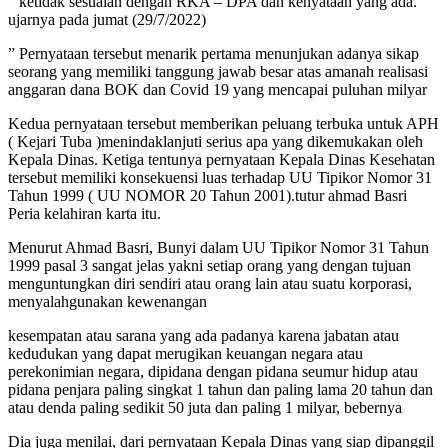
” ketidak sesuaian dengan RKA – DPA dan kenyataan yang ada.
ujarnya pada jumat (29/7/2022)
” Pernyataan tersebut menarik pertama menunjukan adanya sikap
seorang yang memiliki tanggung jawab besar atas amanah realisasi
anggaran dana BOK dan Covid 19 yang mencapai puluhan milyar
Kedua pernyataan tersebut memberikan peluang terbuka untuk APH
( Kejari Tuba )menindaklanjuti serius apa yang dikemukakan oleh
Kepala Dinas. Ketiga tentunya pernyataan Kepala Dinas Kesehatan
tersebut memiliki konsekuensi luas terhadap UU Tipikor Nomor 31
Tahun 1999 ( UU NOMOR 20 Tahun 2001).tutur ahmad Basri
Peria kelahiran karta itu.
Menurut Ahmad Basri, Bunyi dalam UU Tipikor Nomor 31 Tahun
1999 pasal 3 sangat jelas yakni setiap orang yang dengan tujuan
menguntungkan diri sendiri atau orang lain atau suatu korporasi,
menyalahgunakan kewenangan
kesempatan atau sarana yang ada padanya karena jabatan atau
kedudukan yang dapat merugikan keuangan negara atau
perekonimian negara, dipidana dengan pidana seumur hidup atau
pidana penjara paling singkat 1 tahun dan paling lama 20 tahun dan
atau denda paling sedikit 50 juta dan paling 1 milyar, bebernya
Dia juga menilai, dari pernyataan Kepala Dinas yang siap dipanggil