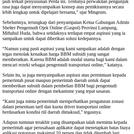
jauh terkait penyusunan Perda ini. Tentunya perwakilan pengunjuk
rasa juga dapat menyampaikan konsep atau pemikirannya secara
lebih lengkap untuk dipelajari bersama,” ujar Mingrum.
Sebelumnya, terungkap dari penyampaian Ketua Gabungan Admin
Shelter Pengemudi Ojek Online (Gaspol) Provinsi Lampung,
Miftahul Huda, bahwa setidaknya terdapat empat aspirasi yang ia
sampaikan untuk dapat diberikan solusi kedepannya.
“Namun yang pasti aspirasi yang kami sampaikan adalah dengan
tegas menolak kenaikan harga BBM subsidi yang sangat
memberatkan. Karena BBM adalah modal utama bagi kami dalam
mencari rezeki sebagai pengemudi transportasi online,” katanya.
Selain itu, ia juga menyampaikan aspirasi atau permintaan kepada
pemerintah pusat maupun pemerintah daerah untuk dapat
memberikan subsidi dalam pembelian BBM bagi pengemudi
transportasi online dengan mekanisme yang tepat sasaran.
“Kami juga minta pemerintah memperhatikan pengaturan zonasi
dalam penentuan tarif dan kuota driver transportasi online
berdasarkan kondisi riil daerah dimaksud,” tegasnya.
Adapun tuntutan terakhir yang disampaikan ialah meminta kepada
pemerintah agar perusahaan aplikator dapat menetapkan batas biaya
aplikasi potongan maksimal 10 persen dan tidak ditambah lagi