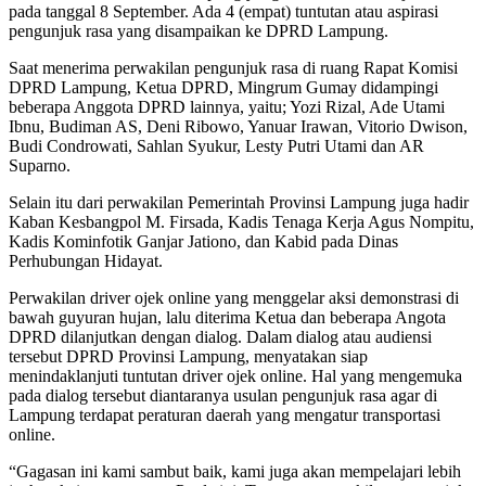
pada tanggal 8 September. Ada 4 (empat) tuntutan atau aspirasi
pengunjuk rasa yang disampaikan ke DPRD Lampung.
Saat menerima perwakilan pengunjuk rasa di ruang Rapat Komisi
DPRD Lampung, Ketua DPRD, Mingrum Gumay didampingi
beberapa Anggota DPRD lainnya, yaitu; Yozi Rizal, Ade Utami
Ibnu, Budiman AS, Deni Ribowo, Yanuar Irawan, Vitorio Dwison,
Budi Condrowati, Sahlan Syukur, Lesty Putri Utami dan AR
Suparno.
Selain itu dari perwakilan Pemerintah Provinsi Lampung juga hadir
Kaban Kesbangpol M. Firsada, Kadis Tenaga Kerja Agus Nompitu,
Kadis Kominfotik Ganjar Jationo, dan Kabid pada Dinas
Perhubungan Hidayat.
Perwakilan driver ojek online yang menggelar aksi demonstrasi di
bawah guyuran hujan, lalu diterima Ketua dan beberapa Angota
DPRD dilanjutkan dengan dialog. Dalam dialog atau audiensi
tersebut DPRD Provinsi Lampung, menyatakan siap
menindaklanjuti tuntutan driver ojek online. Hal yang mengemuka
pada dialog tersebut diantaranya usulan pengunjuk rasa agar di
Lampung terdapat peraturan daerah yang mengatur transportasi
online.
“Gagasan ini kami sambut baik, kami juga akan mempelajari lebih