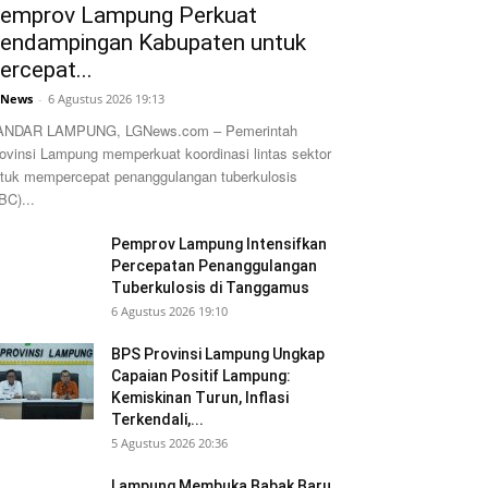
emprov Lampung Perkuat
endampingan Kabupaten untuk
ercepat...
GNews
-
6 Agustus 2026 19:13
ANDAR LAMPUNG, LGNews.com – Pemerintah
ovinsi Lampung memperkuat koordinasi lintas sektor
tuk mempercepat penanggulangan tuberkulosis
BC)...
Pemprov Lampung Intensifkan
Percepatan Penanggulangan
Tuberkulosis di Tanggamus
6 Agustus 2026 19:10
BPS Provinsi Lampung Ungkap
Capaian Positif Lampung:
Kemiskinan Turun, Inflasi
Terkendali,...
5 Agustus 2026 20:36
Lampung Membuka Babak Baru