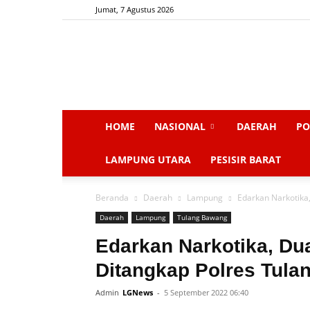
Jumat, 7 Agustus 2026
HOME
NASIONAL
DAERAH
PO
LAMPUNG UTARA
PESISIR BARAT
Beranda
Daerah
Lampung
Edarkan Narkotika
Daerah
Lampung
Tulang Bawang
Edarkan Narkotika, D
Ditangkap Polres Tul
Admin
LGNews
-
5 September 2022 06:40