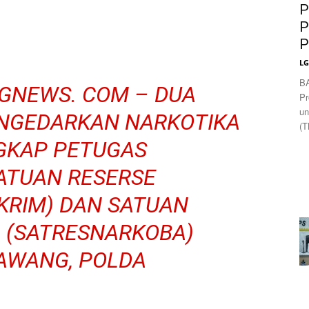
P
P
P
L
B
GNEWS. COM – DUA
Pr
un
NGEDARKAN NARKOTIKA
(T
NGKAP PETUGAS
ATUAN RESERSE
KRIM) DAN SATUAN
 (SATRESNARKOBA)
AWANG, POLDA