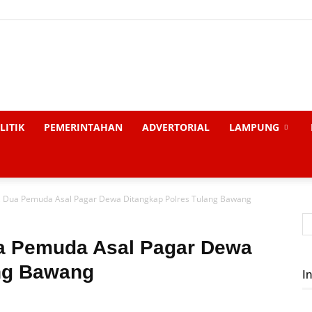
Liputan
LITIK
PEMERINTAHAN
ADVERTORIAL
LAMPUNG
, Dua Pemuda Asal Pagar Dewa Ditangkap Polres Tulang Bawang
Global
ua Pemuda Asal Pagar Dewa
ang Bawang
In
News