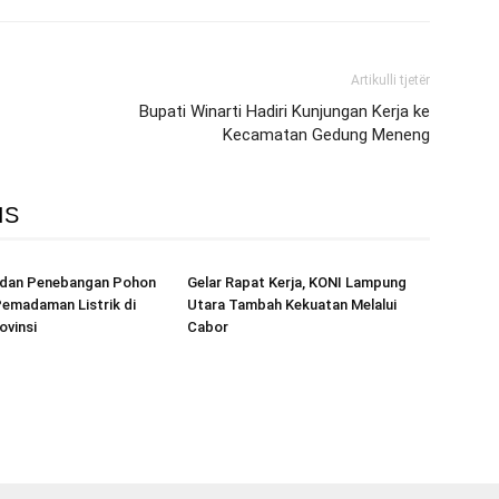
Artikulli tjetër
Bupati Winarti Hadiri Kunjungan Kerja ke
Kecamatan Gedung Meneng
IS
r dan Penebangan Pohon
Gelar Rapat Kerja, KONI Lampung
emadaman Listrik di
Utara Tambah Kekuatan Melalui
ovinsi
Cabor