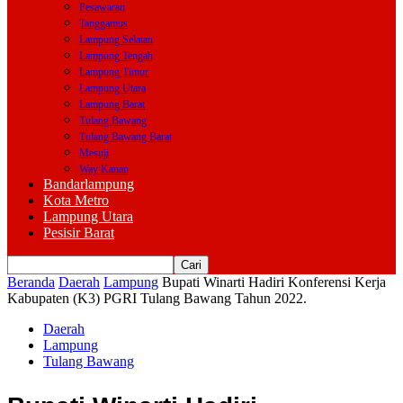
Pesawaran
Tanggamus
Lampung Selatan
Lampung Tengah
Lampung Timur
Lampung Utara
Lampung Barat
Tulang Bawang
Tulang Bawang Barat
Mesuji
Way Kanan
Bandarlampung
Kota Metro
Lampung Utara
Pesisir Barat
Beranda
Daerah
Lampung
Bupati Winarti Hadiri Konferensi Kerja
Kabupaten (K3) PGRI Tulang Bawang Tahun 2022.
Daerah
Lampung
Tulang Bawang