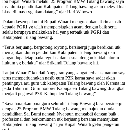
ibu bupati Winarti melalui 25 Program BMW Tulang bawang saya
rasa dunia pendidikan Kabupaten Tulang bawang akan melesat luar
biasa di masa yg akan datang” ujar Hari Wibowo.
Dalam kesempatan ini Bupati Winarti mengucapkan Terimakasih
kepada PGRI yg telah mempersiapkan acara dengan baik serta
selalu berupaya melakukan hal yang terbaik utk PGRI dan
Kabupaten Tulang bawang.
“Terus berjuang, bergotong royong, bersinergi juga berdikari utk
memajukan dunia pendidikan Kabupaten Tulang bawang dan
jangan lupa tetap pada regulasi dan sesuai dengan kaidah aturan
hukum yg berlaku” ujar Srikandi Tulang bawang ini.
Lanjut Winarti” kendati Anggaran yang sangat terbatas, namun saya
terus memperjuangkan nasib guru P3K karna saya sadar akan
pentingnya arti guru utk kabupaten Tulang bawang oleh Karena itu
pada Tahun ini Guru honorer Kabupaten Tulang bawang di angkat
menjadi pegawai P3K Kabupaten Tulang bawang”
“Saya harapkan para guru seluruh Tulang Bawang bisa bersinergi
dengan 25 Program BMW Tulang bawang memajukan dunia
pendidikan Sai Bumi nengah Nyappur, mengabdi dengan baik ,
profesional dan berkomitmen utk berjuang bersama memajukan
Kabupaten Tulang bawang ” ujar Bupati Winarti gelar pangeran
suri.