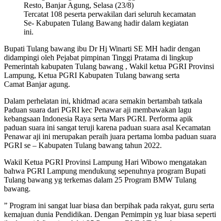
Resto, Banjar Agung, Selasa (23/8)
Tercatat 108 peserta perwakilan dari seluruh kecamatan
Se- Kabupaten Tulang Bawang hadir dalam kegiatan
ini.
Bupati Tulang bawang ibu Dr Hj Winarti SE MH hadir dengan
didampingi oleh Pejabat pimpinan Tinggi Pratama di lingkup
Pemerintah kabupaten Tulang bawang , Wakil ketua PGRI Provinsi
Lampung, Ketua PGRI Kabupaten Tulang bawang serta
Camat Banjar agung.
Dalam perhelatan ini, khidmad acara semakin bertambah tatkala
Paduan suara dari PGRI kec Penawar aji membawakan lagu
kebangsaan Indonesia Raya serta Mars PGRI. Performa apik
paduan suara ini sangat teruji karena paduan suara asal Kecamatan
Penawar aji ini merupakan peraih juara pertama lomba paduan suara
PGRI se – Kabupaten Tulang bawang tahun 2022.
Wakil Ketua PGRI Provinsi Lampung Hari Wibowo mengatakan
bahwa PGRI Lampung mendukung sepenuhnya program Bupati
Tulang bawang yg terkemas dalam 25 Program BMW Tulang
bawang.
” Program ini sangat luar biasa dan berpihak pada rakyat, guru serta
kemajuan dunia Pendidikan. Dengan Pemimpin yg luar biasa seperti