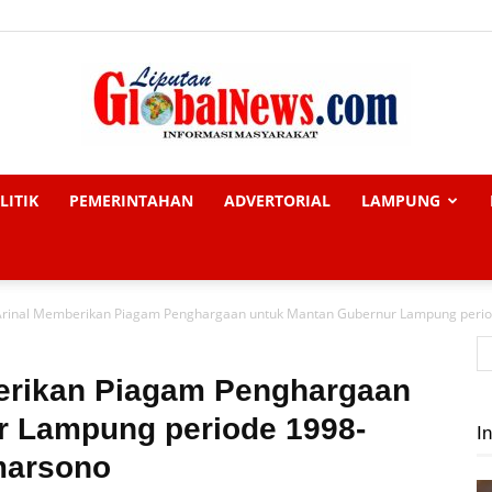
LITIK
PEMERINTAHAN
ADVERTORIAL
LAMPUNG
Liputan
rinal Memberikan Piagam Penghargaan untuk Mantan Gubernur Lampung perio
Global
erikan Piagam Penghargaan
r Lampung periode 1998-
In
marsono