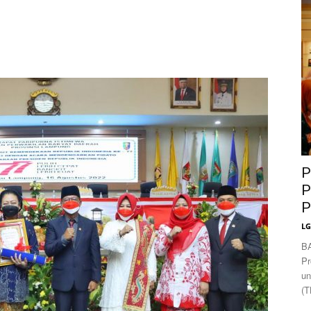
News
P
P
P
L
B
Pr
un
(T