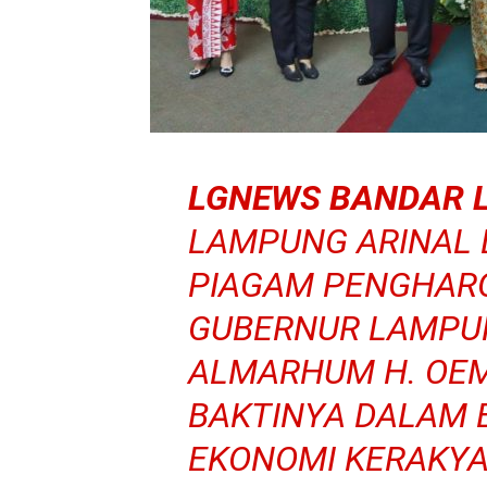
LGNEWS BANDAR 
LAMPUNG ARINAL 
PIAGAM PENGHAR
GUBERNUR LAMPUN
ALMARHUM H. OE
BAKTINYA DALAM
EKONOMI KERAKYA