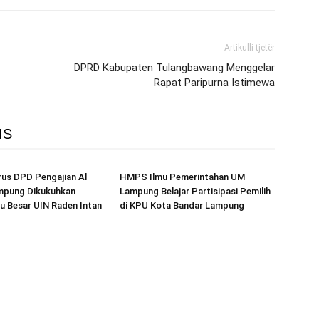
Artikulli tjetër
DPRD Kabupaten Tulangbawang Menggelar
Rapat Paripurna Istimewa
IS
us DPD Pengajian Al
HMPS Ilmu Pemerintahan UM
mpung Dikukuhkan
Lampung Belajar Partisipasi Pemilih
u Besar UIN Raden Intan
di KPU Kota Bandar Lampung