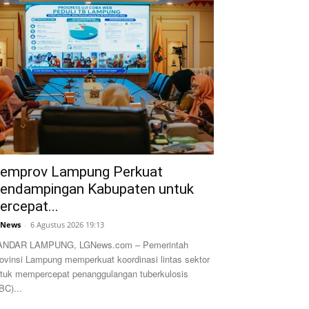
emprov Lampung Perkuat
endampingan Kabupaten untuk
ercepat...
GNews
-
6 Agustus 2026 19:13
ANDAR LAMPUNG, LGNews.com – Pemerintah
ovinsi Lampung memperkuat koordinasi lintas sektor
tuk mempercepat penanggulangan tuberkulosis
BC)...