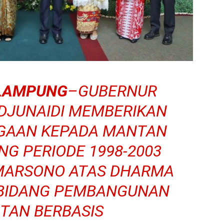
LAMPUNG
–GUBERNUR
DJUNAIDI MEMBERIKAN
GAAN KEPADA MANTAN
G PERIODE 1998-2003
MARSONO ATAS DHARMA
 BIDANG PEMBANGUNAN
TAN BERBASIS