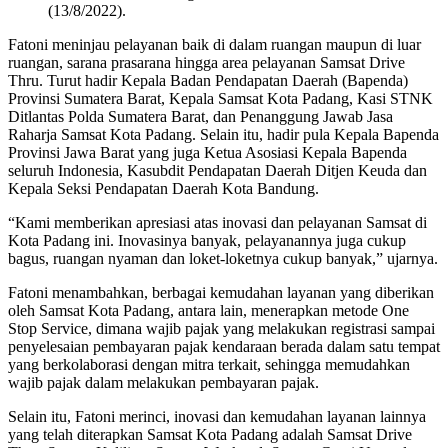
(13/8/2022).
Fatoni meninjau pelayanan baik di dalam ruangan maupun di luar
ruangan, sarana prasarana hingga area pelayanan Samsat Drive
Thru. Turut hadir Kepala Badan Pendapatan Daerah (Bapenda)
Provinsi Sumatera Barat, Kepala Samsat Kota Padang, Kasi STNK
Ditlantas Polda Sumatera Barat, dan Penanggung Jawab Jasa
Raharja Samsat Kota Padang. Selain itu, hadir pula Kepala Bapenda
Provinsi Jawa Barat yang juga Ketua Asosiasi Kepala Bapenda
seluruh Indonesia, Kasubdit Pendapatan Daerah Ditjen Keuda dan
Kepala Seksi Pendapatan Daerah Kota Bandung.
“Kami memberikan apresiasi atas inovasi dan pelayanan Samsat di
Kota Padang ini. Inovasinya banyak, pelayanannya juga cukup
bagus, ruangan nyaman dan loket-loketnya cukup banyak,” ujarnya.
Fatoni menambahkan, berbagai kemudahan layanan yang diberikan
oleh Samsat Kota Padang, antara lain, menerapkan metode One
Stop Service, dimana wajib pajak yang melakukan registrasi sampai
penyelesaian pembayaran pajak kendaraan berada dalam satu tempat
yang berkolaborasi dengan mitra terkait, sehingga memudahkan
wajib pajak dalam melakukan pembayaran pajak.
Selain itu, Fatoni merinci, inovasi dan kemudahan layanan lainnya
yang telah diterapkan Samsat Kota Padang adalah Samsat Drive