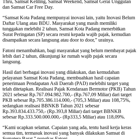
Thru, Samsat Keliling, Samsat Weekend, Samsat Gerai Unggulan
dan Samsat Car Free Day.
“Samsat Kota Padang mempunyai inovasi lain, yaitu Inovasi Belum
Daftar Ulang atau BDU. Masyarakat yang masih memiliki
tunggakan melebihi 2 tahun, Samsat Kota Padang menerbitkan
Surat Peringatan (SP) secara resmi kepada wajib pajak, kemudian
disampaikan secara langsung atau door to door,” urainya.
Fatoni menambahkan, bagi masyarakat yang belum membayat pajak
lebih dari 2 tahun, dikunjungi ke rumah wajib pajak secara
langsung.
Hasil dari berbagai inovasi yang dilakukan, dan kemudahan
pelayanan Samsat Kota Padang, membuahkan hasil capaian
penerimaan Pendapatan Asli Daerah (PAD) melebihi target yang
telah ditetapkan. Realisasi Pajak Kendaraan Bermotor (PKB) Tahun
2021 sebesar Rp.767.094.982.700,- (Rp.767,09 Miliar) dari target
PKB sebesar Rp.705.386.114.000,- (705,3 Miliar) atau 108,75%,
sedangkan realisasi BBNKB Tahun 2021 sebesar
Rp.393.834.433.750,- (Rp.393,8 Miliar) dari target BBNKB
sebesar Rp.333.500.000.000,- (Rp333,5 Miliar) atau 118,09%.
“Kami ucapkan selamat. Capaian yang ada, tentu hasil kerja keras
semua tim, termasuk inovasi yang banyak dilakukan Samsat di
Sumatera Barat,” pungkas Fatoni.