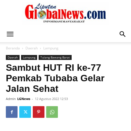
Liputan
Beranda
Daerah
Lampung
Daerah
Lampung
Tulang Bawang Barat
Global
Sambut HUT RI ke-77
Pemkab Tubaba Gelar
Jalan Sehat
News
Admin
LGNews
-
12 Agustus 2022 12:53