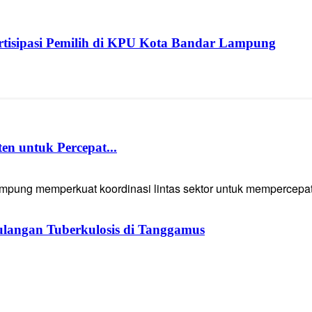
isipasi Pemilih di KPU Kota Bandar Lampung
 untuk Percepat...
g memperkuat koordinasi lintas sektor untuk mempercepat p
langan Tuberkulosis di Tanggamus
ng: Kemiskinan Turun, Inflasi Terkendali,...