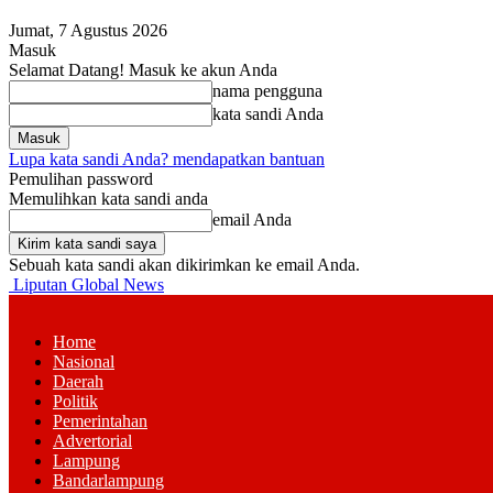
Jumat, 7 Agustus 2026
Masuk
Selamat Datang! Masuk ke akun Anda
nama pengguna
kata sandi Anda
Lupa kata sandi Anda? mendapatkan bantuan
Pemulihan password
Memulihkan kata sandi anda
email Anda
Sebuah kata sandi akan dikirimkan ke email Anda.
Liputan Global News
Home
Nasional
Daerah
Politik
Pemerintahan
Advertorial
Lampung
Bandarlampung