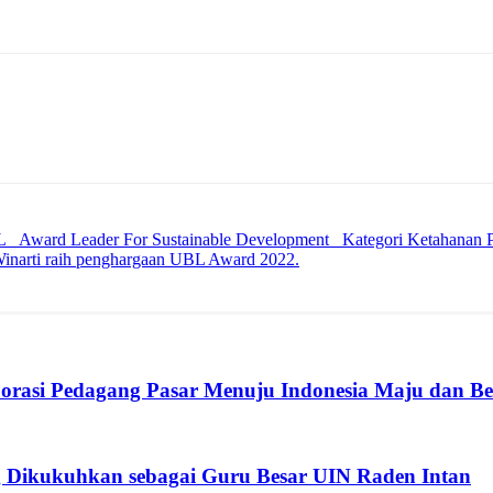
L _Award Leader For Sustainable Development_ Kategori Ketahanan
Winarti raih penghargaan UBL Award 2022.
rasi Pedagang Pasar Menuju Indonesia Maju dan B
 Dikukuhkan sebagai Guru Besar UIN Raden Intan