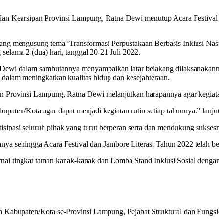
an Kearsipan Provinsi Lampung, Ratna Dewi menutup Acara Festival 
ang mengusung tema ‘Transformasi Perpustakaan Berbasis Inklusi Nas
elama 2 (dua) hari, tanggal 20-21 Juli 2022.
Dewi dalam sambutannya menyampaikan latar belakang dilaksanakannya
 dalam meningkatkan kualitas hidup dan kesejahteraan.
 Provinsi Lampung, Ratna Dewi melanjutkan harapannya agar kegiatan 
paten/Kota agar dapat menjadi kegiatan rutin setiap tahunnya.” lanju
sipasi seluruh pihak yang turut berperan serta dan mendukung suksesn
nya sehingga Acara Festival dan Jambore Literasi Tahun 2022 telah be
 tingkat taman kanak-kanak dan Lomba Stand Inklusi Sosial dengan ju
an Kabupaten/Kota se-Provinsi Lampung, Pejabat Struktural dan Fungs