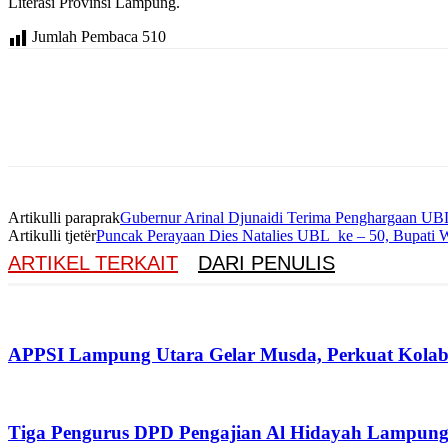
Literasi Provinsi Lampung.
Jumlah Pembaca
510
Artikulli paraprak
Gubernur Arinal Djunaidi Terima Penghargaan UB
Artikulli tjetër
Puncak Perayaan Dies Natalies UBL ke – 50, Bupati 
ARTIKEL TERKAIT
DARI PENULIS
APPSI Lampung Utara Gelar Musda, Perkuat Kolabo
Tiga Pengurus DPD Pengajian Al Hidayah Lampung