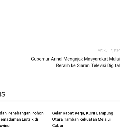
Artikulli tjetër
Gubernur Arinal Mengajak Masyarakat Mulai
Beralih ke Siaran Televisi Digital
IS
r dan Penebangan Pohon
Gelar Rapat Kerja, KONI Lampung
emadaman Listrik di
Utara Tambah Kekuatan Melalui
ovinsi
Cabor