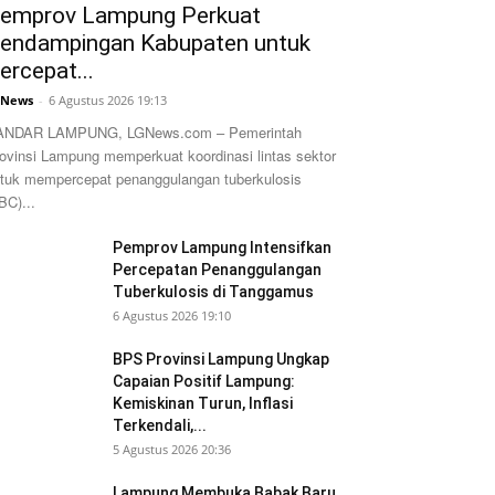
emprov Lampung Perkuat
endampingan Kabupaten untuk
ercepat...
GNews
-
6 Agustus 2026 19:13
ANDAR LAMPUNG, LGNews.com – Pemerintah
ovinsi Lampung memperkuat koordinasi lintas sektor
tuk mempercepat penanggulangan tuberkulosis
BC)...
Pemprov Lampung Intensifkan
Percepatan Penanggulangan
Tuberkulosis di Tanggamus
6 Agustus 2026 19:10
BPS Provinsi Lampung Ungkap
Capaian Positif Lampung:
Kemiskinan Turun, Inflasi
Terkendali,...
5 Agustus 2026 20:36
Lampung Membuka Babak Baru