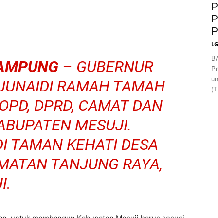
News
P
P
P
L
B
LAMPUNG
– GUBERNUR
Pr
un
JUNAIDI RAMAH TAMAH
(T
OPD, DPRD, CAMAT DAN
ABUPATEN MESUJI.
 DI TAMAN KEHATI DESA
AMATAN TANJUNG RAYA,
I.
n, untuk membangun Kabupaten Mesuji harus sesuai