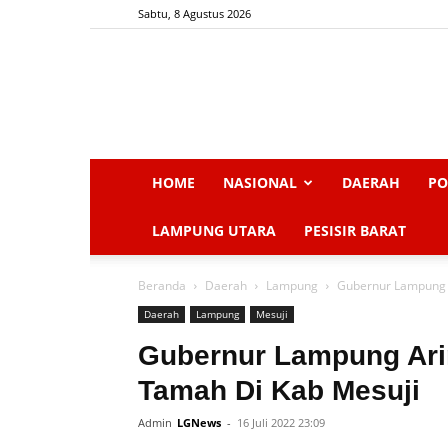
Sabtu, 8 Agustus 2026
HOME
NASIONAL
DAERAH
PO
LAMPUNG UTARA
PESISIR BARAT
Beranda
Daerah
Lampung
Gubernur Lampung A
Daerah
Lampung
Mesuji
Gubernur Lampung Arin
Tamah Di Kab Mesuji
Admin
LGNews
-
16 Juli 2022 23:09