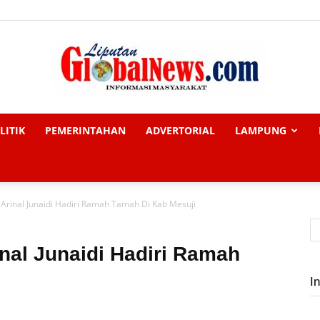
LITIK
PEMERINTAHAN
ADVERTORIAL
LAMPUNG
Liputan
rinal Junaidi Hadiri Ramah Tamah Di Kab Mesuji
Global
al Junaidi Hadiri Ramah
In