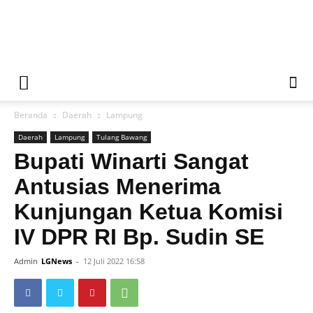
Liputan
Beranda
Daerah
Lampung
Global
Daerah
Lampung
Tulang Bawang
Bupati Winarti Sangat
Antusias Menerima
News
Kunjungan Ketua Komisi
IV DPR RI Bp. Sudin SE
Admin
LGNews
-
12 Juli 2022 16:58