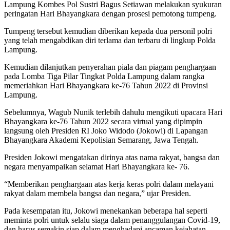
Lampung Kombes Pol Sustri Bagus Setiawan melakukan syukuran
peringatan Hari Bhayangkara dengan prosesi pemotong tumpeng.
Tumpeng tersebut kemudian diberikan kepada dua personil polri
yang telah mengabdikan diri terlama dan terbaru di lingkup Polda
Lampung.
Kemudian dilanjutkan penyerahan piala dan piagam penghargaan
pada Lomba Tiga Pilar Tingkat Polda Lampung dalam rangka
memeriahkan Hari Bhayangkara ke-76 Tahun 2022 di Provinsi
Lampung.
Sebelumnya, Wagub Nunik terlebih dahulu mengikuti upacara Hari
Bhayangkara ke-76 Tahun 2022 secara virtual yang dipimpin
langsung oleh Presiden RI Joko Widodo (Jokowi) di Lapangan
Bhayangkara Akademi Kepolisian Semarang, Jawa Tengah.
Presiden Jokowi mengatakan dirinya atas nama rakyat, bangsa dan
negara menyampaikan selamat Hari Bhayangkara ke- 76.
“Memberikan penghargaan atas kerja keras polri dalam melayani
rakyat dalam membela bangsa dan negara,” ujar Presiden.
Pada kesempatan itu, Jokowi menekankan beberapa hal seperti
meminta polri untuk selalu siaga dalam penanggulangan Covid-19,
dan harus semakin siap dalam menghadapi ancaman kejahatan