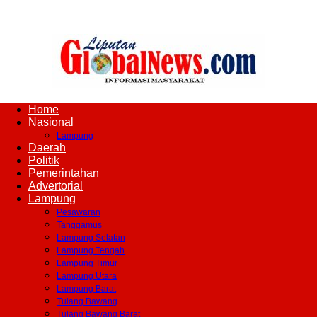
Home
Liputan
Nasional
Lampung
Daerah
Politik
Pemerintahan
Global
Advertorial
Lampung
Pesawaran
Tanggamus
Lampung Selatan
News
Lampung Tengah
Lampung Timur
Lampung Utara
Lampung Barat
Tulang Bawang
Tulang Bawang Barat