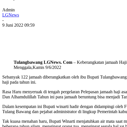
Admin
LGNews
-
9 Juni 2022 09:59
Tulangbawang LGNews. Com
– Keberangkatan jamaah Haji 
Menggala,Kamis 9/6/2022
Sebanyak 122 jamaah diberangkatkan oleh ibu Bupati Tulangbawang
haji pada tahun ini.
Rasa Haru menyeruak di tengah pergelaran Pelepasan jamaah haji asa
Dan Alhamdulillah Tahun ini para jamaah beruntung bisa menjadi T
Dalam kesempatan ini Bupati winarti hadir dengan didampingi oleh
Tulang Bawang dan pejabat administrator di lingkup Pemerintah ka
Tak kuasa menahan haru, Bupati Winarti menjatuhkan air mata saat
beberapa tahun silam, mengingat orang tua, mengingat segala hal 