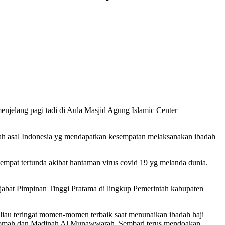
njelang pagi tadi di Aula Masjid Agung Islamic Center
h asal Indonesia yg mendapatkan kesempatan melaksanakan ibadah
empat tertunda akibat hantaman virus covid 19 yg melanda dunia.
abat Pimpinan Tinggi Pratama di lingkup Pemerintah kabupaten
iau teringat momen-momen terbaik saat menunaikan ibadah haji
karromah dan Madinah Al Munawwarah. Sembari terus mendoakan