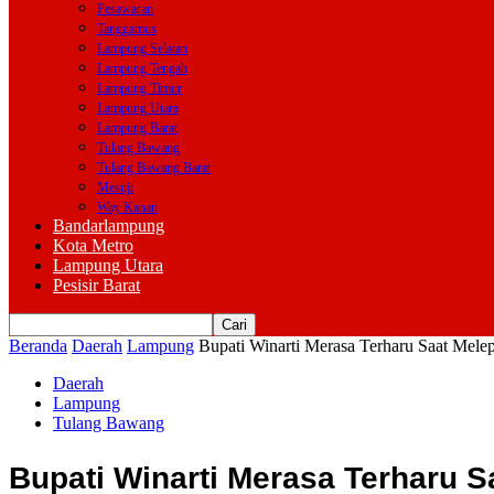
Pesawaran
Tanggamus
Lampung Selatan
Lampung Tengah
Lampung Timur
Lampung Utara
Lampung Barat
Tulang Bawang
Tulang Bawang Barat
Mesuji
Way Kanan
Bandarlampung
Kota Metro
Lampung Utara
Pesisir Barat
Beranda
Daerah
Lampung
Bupati Winarti Merasa Terharu Saat Mel
Daerah
Lampung
Tulang Bawang
Bupati Winarti Merasa Terharu 