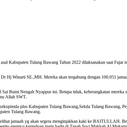
asal Kabupaten Tulang Bawang Tahun 2022 dilaksanakan saat Fajar me
 Dr Hj Winarti SE.,MH. Mereka akan tergabung dengan 100.051 jamaa
l Sai Bumi Nengah Nyappur ini. Betapa tidak, keberangkatan mereka s
amu Allah SWT.
 Forkopimda plus Kabupaten Tulang Bawang,Sekda Tulang Bawang, Pej
bupaten Tulang Bawang.
 melihat jamaah yg akan segera menginjakkan kaki ke BAITULLAH. Bel
yg begitu memicu kerinduan ingin hadir di Tanah Suci Makkah Al Mu