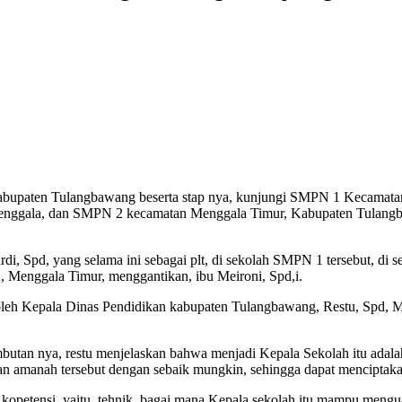
abupaten Tulangbawang beserta stap nya, kunjungi SMPN 1 Kecamatan
 Menggala, dan SMPN 2 kecamatan Menggala Timur, Kabupaten Tulangba
, Spd, yang selama ini sebagai plt, di sekolah SMPN 1 tersebut, di s
 Menggala Timur, menggantikan, ibu Meironi, Spd,i.
oleh Kepala Dinas Pendidikan kabupaten Tulangbawang, Restu, Spd, MM, 
utan nya, restu menjelaskan bahwa menjadi Kepala Sekolah itu adala
 amanah tersebut dengan sebaik mungkin, sehingga dapat menciptakan 
kopetensi, yaitu, tehnik, bagai mana Kepala sekolah itu mampu menguas