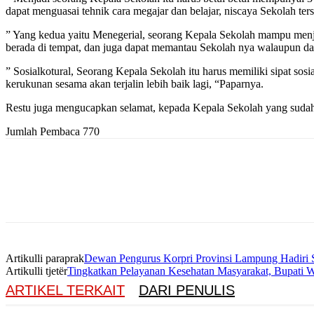
dapat menguasai tehnik cara megajar dan belajar, niscaya Sekolah ter
” Yang kedua yaitu Menegerial, seorang Kepala Sekolah mampu menjad
berada di tempat, dan juga dapat memantau Sekolah nya walaupun dar
” Sosialkotural, Seorang Kepala Sekolah itu harus memiliki sipat sosi
kerukunan sesama akan terjalin lebih baik lagi, “Paparnya.
Restu juga mengucapkan selamat, kepada Kepala Sekolah yang sudah s
Jumlah Pembaca
770
Artikulli paraprak
Dewan Pengurus Korpri Provinsi Lampung Hadiri
Artikulli tjetër
Tingkatkan Pelayanan Kesehatan Masyarakat, Bupati W
ARTIKEL TERKAIT
DARI PENULIS