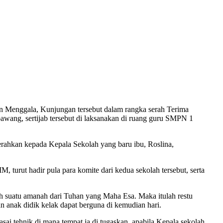
 Menggala, Kunjungan tersebut dalam rangka serah Terima
wang, sertijab tersebut di laksanakan di ruang guru SMPN 1
erahkan kepada Kepala Sekolah yang baru ibu, Roslina,
turut hadir pula para komite dari kedua sekolah tersebut, serta
h suatu amanah dari Tuhan yang Maha Esa. Maka itulah restu
anak didik kelak dapat berguna di kemudian hari.
ai tehnik di mana tempat ia di tugaskan, apabila Kepala sekolah