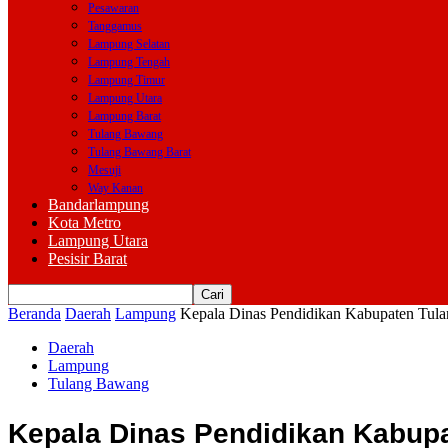
Pesawaran
Tanggamus
Lampung Selatan
Lampung Tengah
Lampung Timur
Lampung Utara
Lampung Barat
Tulang Bawang
Tulang Bawang Barat
Mesuji
Way Kanan
Bandarlampung
Kota Metro
Lampung Utara
Pesisir Barat
Beranda
Daerah
Lampung
Kepala Dinas Pendidikan Kabupaten Tu
Daerah
Lampung
Tulang Bawang
Kepala Dinas Pendidikan Kabup