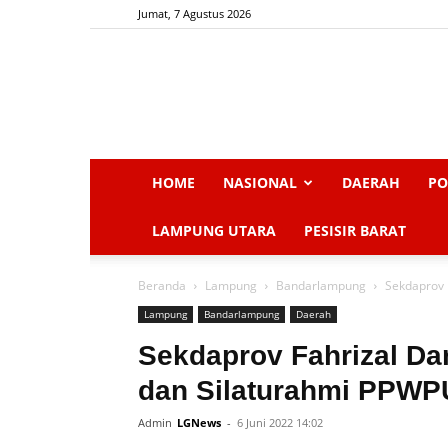
Jumat, 7 Agustus 2026
HOME
NASIONAL
DAERAH
PO
LAMPUNG UTARA
PESISIR BARAT
Beranda
Lampung
Bandarlampung
Sekdaprov 
Lampung
Bandarlampung
Daerah
Sekdaprov Fahrizal Da
dan Silaturahmi PPWP
Admin
LGNews
-
6 Juni 2022 14:02