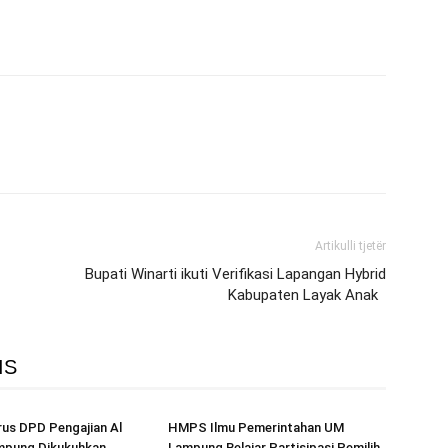
Artikulli tjetër
Bupati Winarti ikuti Verifikasi Lapangan Hybrid
Kabupaten Layak Anak
IS
us DPD Pengajian Al
HMPS Ilmu Pemerintahan UM
mpung Dikukuhkan
Lampung Belajar Partisipasi Pemilih