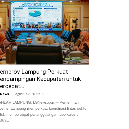
emprov Lampung Perkuat
endampingan Kabupaten untuk
ercepat...
GNews
-
6 Agustus 2026 19:13
ANDAR LAMPUNG, LGNews.com – Pemerintah
ovinsi Lampung memperkuat koordinasi lintas sektor
tuk mempercepat penanggulangan tuberkulosis
BC)...