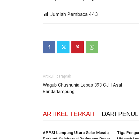
Jumlah Pembaca
443
Artikulli paraprak
Wagub Chusnunia Lepas 393 CJH Asal
Bandarlampung
ARTIKEL TERKAIT
DARI PENUL
APPSI Lampung Utara Gelar Musda,
Tiga Pengur
Perkuat Kolaborasi Pedagang Pasar
Hidayah La