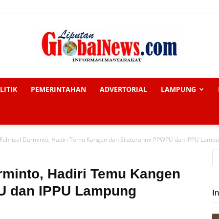
LITIK
PEMERINTAHAN
ADVERTORIAL
LAMPUNG
Liputan
Fahrizal Darminto, Hadiri Temu Kangen dan Silaturahmi PPWPU dan IPPU Lamp
Global
rminto, Hadiri Temu Kangen
U dan IPPU Lampung
In