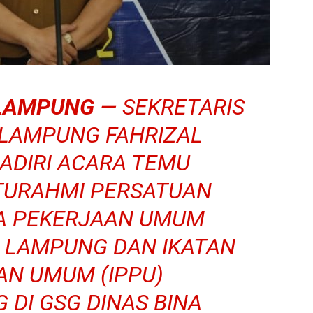
LAMPUNG
— SEKRETARIS
 LAMPUNG FAHRIZAL
DIRI ACARA TEMU
TURAHMI PERSATUAN
A PEKERJAAN UMUM
I LAMPUNG DAN IKATAN
AN UMUM (IPPU)
DI GSG DINAS BINA