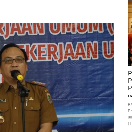
News
P
P
P
L
B
Pr
un
(T