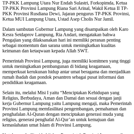
TP-PKK Lampung Utara Nur Endah Sulastri, Forkopimda, Ketua
TP-PKK Provinsi Lampung Riana Sari Arinal, Wakil Ketua II TP-
PKK Provinsi Rusdiana Dewi, Jajaran pengurus TP-PKK Provinsi,
Ketua MUI Lampung Utara, Ustad Asep Cholis Nur Jamil.
Dalam sambutan Gubernur Lampung yang disampaikan oleh Karo
Kesra Setdaprov Lampung, Ria Andari, mengatakan bahwa
Pengajian yang dilaksanakan hari ini memiliki peranan penting
sebagai momentum dan sarana untuk meningkatkan kualitas
keimanan dan ketaqwaan kepada Allah SWT.
Pemerintah Provinsi Lampung, juga memiliki komitmen yang tinggi
untuk meningkatkan pembangunan di bidang keagamaan,
memperkuat kerukunan hidup antar umat beragama dan menjadikan
rumah ibadah dan pondok pesantren sebagai pusat informasi dan
pendidikan keagamaan.
Selain itu, melalui Misi I yaitu “Menciptakan Kehidupan yang
Religius, Berbudaya, Aman dan Damai dan sesuai dengan janji
kerja Gubernur Lampung yaitu Lampung mengaji, maka Pemerintah
Provinsi Lampung memfasilitasi pengembangan, pemahaman dan
penghafalan Al-Quran dengan menciptakan generasi muda yang
religius, generasi penghafal Al-Qur’an untuk kemajuan dan
kemaslahatan umat Islam di Provinsi Lampung.