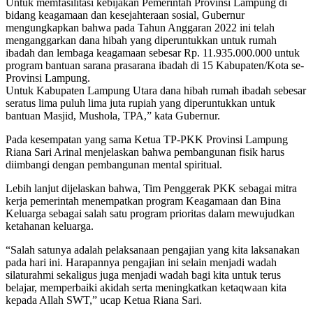
Untuk memfasilitasi kebijakan Pemerintah Provinsi Lampung di
bidang keagamaan dan kesejahteraan sosial, Gubernur
mengungkapkan bahwa pada Tahun Anggaran 2022 ini telah
menganggarkan dana hibah yang diperuntukkan untuk rumah
ibadah dan lembaga keagamaan sebesar Rp. 11.935.000.000 untuk
program bantuan sarana prasarana ibadah di 15 Kabupaten/Kota se-
Provinsi Lampung.
Untuk Kabupaten Lampung Utara dana hibah rumah ibadah sebesar
seratus lima puluh lima juta rupiah yang diperuntukkan untuk
bantuan Masjid, Mushola, TPA,” kata Gubernur.
Pada kesempatan yang sama Ketua TP-PKK Provinsi Lampung
Riana Sari Arinal menjelaskan bahwa pembangunan fisik harus
diimbangi dengan pembangunan mental spiritual.
Lebih lanjut dijelaskan bahwa, Tim Penggerak PKK sebagai mitra
kerja pemerintah menempatkan program Keagamaan dan Bina
Keluarga sebagai salah satu program prioritas dalam mewujudkan
ketahanan keluarga.
“Salah satunya adalah pelaksanaan pengajian yang kita laksanakan
pada hari ini. Harapannya pengajian ini selain menjadi wadah
silaturahmi sekaligus juga menjadi wadah bagi kita untuk terus
belajar, memperbaiki akidah serta meningkatkan ketaqwaan kita
kepada Allah SWT,” ucap Ketua Riana Sari.