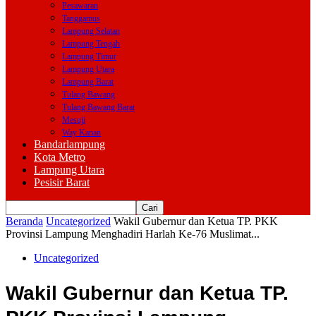
Pesawaran
Tanggamus
Lampung Selatan
Lampung Tengah
Lampung Timur
Lampung Utara
Lampung Barat
Tulang Bawang
Tulang Bawang Barat
Mesuji
Way Kanan
Bandarlampung
Kota Metro
Lampung Utara
Pesisir Barat
Beranda
Uncategorized
Wakil Gubernur dan Ketua TP. PKK
Provinsi Lampung Menghadiri Harlah Ke-76 Muslimat...
Uncategorized
Wakil Gubernur dan Ketua TP.