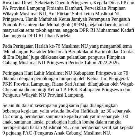
Rusdiana Dewi, Sekretaris Daerah Pringsewu, Kepala Dinas PP dan
PA Provinsi Lampung Fitrianita Damhuri, Perwakilan Pimpinan
Wilayah Muslimat NU, Ani Fitriani Sobri ketua Muslimat NU
Pringsewu, Hanik Maftuhah Ketua Jamiyah Perempuan Pengasuh
Pondok Pesantren dan Mubalighoh (JP3M), pejabat daerah, tokoh
masyarakat serta tokoh agama, anggota DPR RI Muhammad Kadafi
dan anggota DPD RI Jihan Nurlela.
Pada Peringatan Harlah ke-76 Muslimat NU yang mengambil tema
‘Membangun Karakter Muslimah Ber-akhlaqul Karimah dan Cerdas
di Era Digital’ juga dilaksanakan pelantikan pengurus Pimpinan
Cabang Muslimat NU Pringsewu Periode Tahun 2022-2026.
Peringatan Hari Lahir Muslimat NU Kabupaten Pringsewu ke 76
ditandai dengan pemotongan tumpeng oleh Ketua Tim Penggerak
PKK Provinsi Lampung, Riana Sari Arinal, dilanjutkan oleh Wagub
Chusnunia didampingi Ketua TP. PKK Kabupaten Pringsewu dan
Pengurus Wilayah NU Provinsi Lampung.
Selain itu dalam kesempatan yang sama juga dilangsungkan
beberapa kegiatan, yaitu wisuda ibu-ibu Hafidzah juz 30 sebanyak
152 orang, pemberian santunan kepada anak yatim sebanyak 100
anak, santunan lansia, pembagian hadiah lomba dalam rangka
memperingati harlah Muslimat NU, dan pemberian sertifikat kepada
9 pejuang PAC (Pengurus Anak Cabang) Muslimat NU.