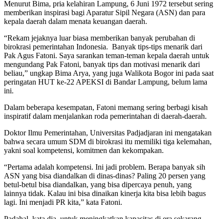
Menurut Bima, pria kelahiran Lampung, 6 Juni 1972 tersebut sering
memberikan inspirasi bagi Aparatur Sipil Negara (ASN) dan para
kepala daerah dalam menata keuangan daerah.
“Rekam jejaknya luar biasa memberikan banyak perubahan di
birokrasi pemerintahan Indonesia. Banyak tips-tips menarik dari
Pak Agus Fatoni. Saya sarankan teman-teman kepala daerah untuk
mengundang Pak Fatoni, banyak tips dan motivasi menarik dari
beliau,” ungkap Bima Arya, yang juga Walikota Bogor ini pada saat
peringatan HUT ke-22 APEKSI di Bandar Lampung, belum lama
ini.
Dalam beberapa kesempatan, Fatoni memang sering berbagi kisah
inspiratif dalam menjalankan roda pemerintahan di daerah-daerah.
Doktor Ilmu Pemerintahan, Universitas Padjadjaran ini mengatakan
bahwa secara umum SDM di birokrasi itu memiliki tiga kelemahan,
yakni soal kompetensi, komitmen dan kekompakan.
“Pertama adalah kompetensi. Ini jadi problem. Berapa banyak sih
ASN yang bisa diandalkan di dinas-dinas? Paling 20 persen yang
betul-betul bisa diandalkan, yang bisa dipercaya penuh, yang
lainnya tidak. Kalau ini bisa dinaikan kinerja kita bisa lebih bagus
lagi. Ini menjadi PR kita,” kata Fatoni.
Padahal, kata dia, untuk meningkatkan kapasitas di era sekarang