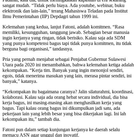
sangat mudah. “Tidak perlu biaya. Ada youtube, webinar, buku
elektronik dan lain-lain,” terang Mahasiswa Teladan pada Institut
Ilmu Pemerintahan (IIP) Depdagri tahun 1999 ini.
Kelemahan yang kedua, lanjut Fatoni, adalah komitmen. “Rasa
memiliki, kesungguhan, tanggung jawab. Sebagian besar manusia
ingin kerjanya yang ringan, tidak berisiko. Kalau saja ada SDM
yang punya kompetensi bagus tapi tidak punya komitmen, itu tidak
berguna bagi organisasi,” tandasnya.
Pria yang pernah menjabat sebagai Penjabat Gubernur Sulawesi
Utara pada 2020 ini menambahkan, bahwa kelemahan ketiga adalah
kekompakan. “Kerja tim. Banyak yang ingin menonjol sendiri,
egois, tidak menerima masukan yang lain, merasa pintar sendiri, ini
banyak,” katanya.
“Kekompakan itu bagaimana caranya? Jalin silaturahmi, koordinasi,
kolaborasi. Kalau saja ada orang hebat secara individual, dia bisa
kerja bagus, ini masing-masing akan menghasilkan kerja yang
bagus. Tapi kalau orang bagus ini dikumpulkan jadi satu, ada
pekerjaan lain yang lebih besar yang bisa dikerjakan lagi. Ini lah
kekompakan itu,” tambah dia.
Fatoni pun dalam setiap kunjungan kerjanya ke daerah selalu
memacu ASN agar unggul dan inovatif.