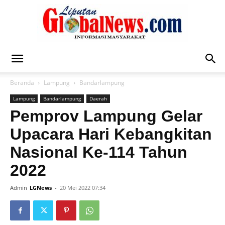
Liputan
Beranda
Lampung
Bandarlampung
Lampung
Bandarlampung
Daerah
Global
Pemprov Lampung Gelar
Upacara Hari Kebangkitan
Nasional Ke-114 Tahun
News
2022
Admin
LGNews
-
20 Mei 2022 07:34