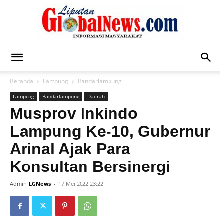
Liputan
Beranda
Lampung
Bandarlampung
Lampung
Bandarlampung
Daerah
Global
Musprov Inkindo
Lampung Ke-10, Gubernur
Arinal Ajak Para
News
Konsultan Bersinergi
Admin
LGNews
-
17 Mei 2022 23:22