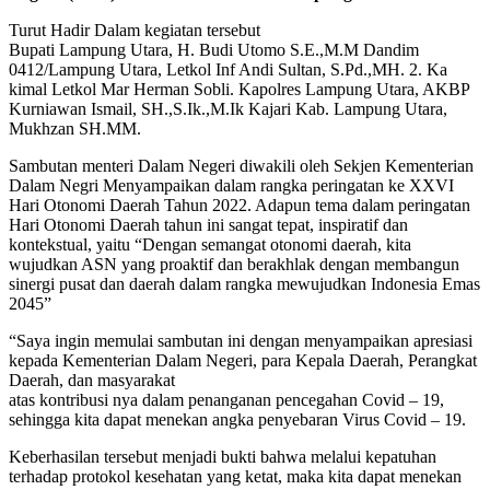
Turut Hadir Dalam kegiatan tersebut
Bupati Lampung Utara, H. Budi Utomo S.E.,M.M Dandim
0412/Lampung Utara, Letkol Inf Andi Sultan, S.Pd.,MH. 2. Ka
kimal Letkol Mar Herman Sobli. Kapolres Lampung Utara, AKBP
Kurniawan Ismail, SH.,S.Ik.,M.Ik Kajari Kab. Lampung Utara,
Mukhzan SH.MM.
Sambutan menteri Dalam Negeri diwakili oleh Sekjen Kementerian
Dalam Negri Menyampaikan dalam rangka peringatan ke XXVI
Hari Otonomi Daerah Tahun 2022. Adapun tema dalam peringatan
Hari Otonomi Daerah tahun ini sangat tepat, inspiratif dan
kontekstual, yaitu “Dengan semangat otonomi daerah, kita
wujudkan ASN yang proaktif dan berakhlak dengan membangun
sinergi pusat dan daerah dalam rangka mewujudkan Indonesia Emas
2045”
“Saya ingin memulai sambutan ini dengan menyampaikan apresiasi
kepada Kementerian Dalam Negeri, para Kepala Daerah, Perangkat
Daerah, dan masyarakat
atas kontribusi nya dalam penanganan pencegahan Covid – 19,
sehingga kita dapat menekan angka penyebaran Virus Covid – 19.
Keberhasilan tersebut menjadi bukti bahwa melalui kepatuhan
terhadap protokol kesehatan yang ketat, maka kita dapat menekan