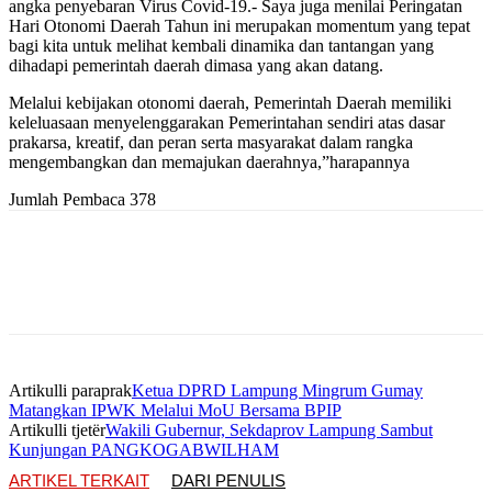
angka penyebaran Virus Covid-19.- Saya juga menilai Peringatan
Hari Otonomi Daerah Tahun ini merupakan momentum yang tepat
bagi kita untuk melihat kembali dinamika dan tantangan yang
dihadapi pemerintah daerah dimasa yang akan datang.
Melalui kebijakan otonomi daerah, Pemerintah Daerah memiliki
keleluasaan menyelenggarakan Pemerintahan sendiri atas dasar
prakarsa, kreatif, dan peran serta masyarakat dalam rangka
mengembangkan dan memajukan daerahnya,”harapannya
Jumlah Pembaca
378
Artikulli paraprak
Ketua DPRD Lampung Mingrum Gumay
Matangkan IPWK Melalui MoU Bersama BPIP
Artikulli tjetër
Wakili Gubernur, Sekdaprov Lampung Sambut
Kunjungan PANGKOGABWILHAM
ARTIKEL TERKAIT
DARI PENULIS