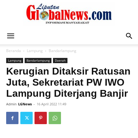
Liputan
Beranda
Lampung
Bandarlampung
Lampung
Bandarlampung
Daerah
Global
Kerugian Ditaksir Ratusan
Juta, Sekretariat PW IWO
Lampung Diterjang Banjir
News
Admin
LGNews
-
16 April 2022 11:49